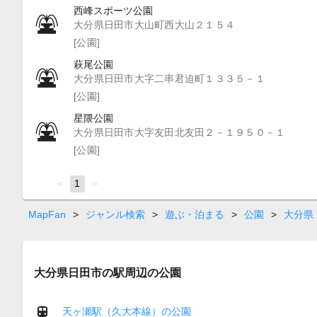
西峰スポーツ公園
大分県日田市大山町西大山２１５４
[公園]
萩尾公園
大分県日田市大字二串君迫町１３３５－１
[公園]
星隈公園
大分県日田市大字友田北友田２－１９５０－１
[公園]
page
You're
1
page
on
page
MapFan
>
ジャンル検索
>
遊ぶ・泊まる
>
公園
>
大分県
大分県日田市の駅周辺の公園
天ヶ瀬駅（久大本線）の公園