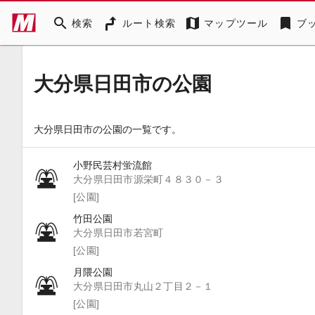
search
map
bookmark
検索
ルート検索
マップツール
ブ
大分県日田市の公園
大分県日田市の公園の一覧です。
小野民芸村蛍流館
大分県日田市源栄町４８３０－３
[公園]
竹田公園
大分県日田市若宮町
[公園]
月隈公園
大分県日田市丸山２丁目２－１
[公園]