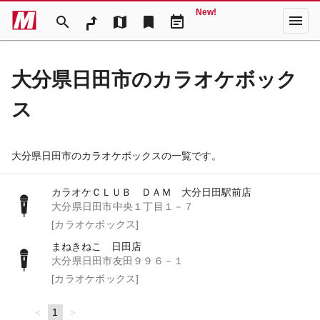
New!
menu
search
map
bookmark
event_note
大分県日田市のカラオケボック
ス
大分県日田市のカラオケボックスの一覧です。
カラオケＣＬＵＢ ＤＡＭ 大分日田駅前店
大分県日田市中央１丁目１－７
[カラオケボックス]
まねきねこ 日田店
大分県日田市友田９９６－１
[カラオケボックス]
page
You're
1
page