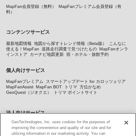
MapFan会員登録（無料）
MapFanプレミアム会員登録（有
料）
コンテンツサービス
最新地図情報
地図から探すトレンド情報（Beta版）
こんなに
使える！MapFan
道路走行調査で見つけたもの
MapFanオンラ
インストア
カーナビ地図更新
宿・ホテル・旅館予約
個人向けサービス
MapFanプレミアム
スマートアップデート for カロッツェリア
MapFanAssist
MapFan BOT
トリマ
方位かなめ
GeoQuest（ジオクエ）
トリマ ポイントサイト
法人向けサービス
GeoTechnologies, Inc. uses cookies for the purposes of
法人向け地図・位置情報サービス
WEBサイト・システム向け地
improving the convenience and quality of our site and for
図API
Windows PC向け地図開発キット
MapFan DB
住所確認
utilizing information in our marketing activity. You can
サービス
MAP WORLD+
トリマ広告
Geo-Research
スグロ