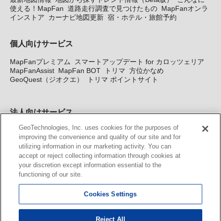
使える！MapFan
道路走行調査で見つけたもの
MapFanオンラ
インストア
カーナビ地図更新
宿・ホテル・旅館予約
個人向けサービス
MapFanプレミアム
スマートアップデート for カロッツェリア
MapFanAssist
MapFan BOT
トリマ
方位かなめ
GeoQuest（ジオクエ）
トリマ ポイントサイト
法人向けサービス
GeoTechnologies, Inc. uses cookies for the purposes of
法人向け地図・位置情報サービス
WEBサイト・システム向け地
improving the convenience and quality of our site and for
図API
Windows PC向け地図開発キット
MapFan DB
住所確認
utilizing information in our marketing activity. You can
サービス
MAP WORLD+
トリマ広告
Geo-Research
スグロ
accept or reject collecting information through cookies at
ジ
your discretion except information essential to the
functioning of our site.
カーナビ地図更新サービス
Cookies Settings
MapFan スマートメンバーズ
カロッツェリア地図割プラス
KENWOOD MapFan Club
Reject All