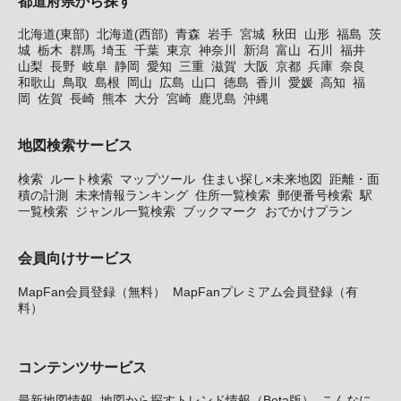
都道府県から探す
北海道(東部)
北海道(西部)
青森
岩手
宮城
秋田
山形
福島
茨
城
栃木
群馬
埼玉
千葉
東京
神奈川
新潟
富山
石川
福井
山梨
長野
岐阜
静岡
愛知
三重
滋賀
大阪
京都
兵庫
奈良
和歌山
鳥取
島根
岡山
広島
山口
徳島
香川
愛媛
高知
福
岡
佐賀
長崎
熊本
大分
宮崎
鹿児島
沖縄
地図検索サービス
検索
ルート検索
マップツール
住まい探し×未来地図
距離・面
積の計測
未来情報ランキング
住所一覧検索
郵便番号検索
駅
一覧検索
ジャンル一覧検索
ブックマーク
おでかけプラン
会員向けサービス
MapFan会員登録（無料）
MapFanプレミアム会員登録（有
料）
コンテンツサービス
最新地図情報
地図から探すトレンド情報（Beta版）
こんなに