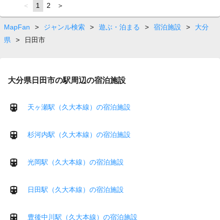
page
You're
1
page
2
page
on
page
MapFan
>
ジャンル検索
>
遊ぶ・泊まる
>
宿泊施設
>
大分
県
>
日田市
大分県日田市の駅周辺の宿泊施設
天ヶ瀬駅（久大本線）の宿泊施設
杉河内駅（久大本線）の宿泊施設
光岡駅（久大本線）の宿泊施設
日田駅（久大本線）の宿泊施設
豊後中川駅（久大本線）の宿泊施設