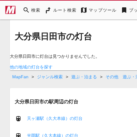
search
map
bookmark
検索
ルート検索
マップツール
ブ
大分県日田市の灯台
大分県日田市に灯台は見つかりませんでした。
他の地域の灯台を探す
MapFan
>
ジャンル検索
>
遊ぶ・泊まる
>
その他 遊ぶ・
大分県日田市の駅周辺の灯台
天ヶ瀬駅（久大本線）の灯台
光岡駅（久大本線）の灯台