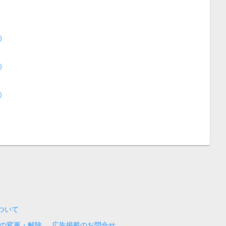
）
）
）
について
の変更・解除
広告掲載のお問合せ