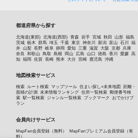
都道府県から探す
北海道(東部)
北海道(西部)
青森
岩手
宮城
秋田
山形
福島
茨城
栃木
群馬
埼玉
千葉
東京
神奈川
新潟
富山
石川
福
井
山梨
長野
岐阜
静岡
愛知
三重
滋賀
大阪
京都
兵庫
奈良
和歌山
鳥取
島根
岡山
広島
山口
徳島
香川
愛媛
高
知
福岡
佐賀
長崎
熊本
大分
宮崎
鹿児島
沖縄
地図検索サービス
検索
ルート検索
マップツール
住まい探し×未来地図
距離・
面積の計測
未来情報ランキング
住所一覧検索
郵便番号検
索
駅一覧検索
ジャンル一覧検索
ブックマーク
おでかけプ
ラン
会員向けサービス
MapFan会員登録（無料）
MapFanプレミアム会員登録（有
料）