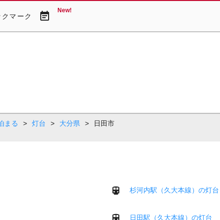
New!
event_note
ックマーク
泊まる
>
灯台
>
大分県
>
日田市
杉河内駅（久大本線）の灯台
日田駅（久大本線）の灯台