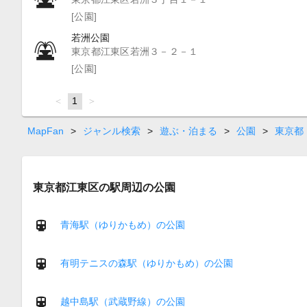
[公園]
若洲公園
東京都江東区若洲３－２－１
[公園]
page
You're
1
page
on
page
MapFan
>
ジャンル検索
>
遊ぶ・泊まる
>
公園
>
東京都
東京都江東区の駅周辺の公園
青海駅（ゆりかもめ）の公園
有明テニスの森駅（ゆりかもめ）の公園
越中島駅（武蔵野線）の公園