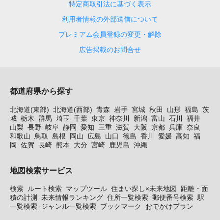
特定商取引法に基づく表示
利用者情報の外部送信について
プレミアム会員登録の変更・解除
広告掲載のお問合せ
都道府県から探す
北海道(東部)
北海道(西部)
青森
岩手
宮城
秋田
山形
福島
茨
城
栃木
群馬
埼玉
千葉
東京
神奈川
新潟
富山
石川
福井
山梨
長野
岐阜
静岡
愛知
三重
滋賀
大阪
京都
兵庫
奈良
和歌山
鳥取
島根
岡山
広島
山口
徳島
香川
愛媛
高知
福
岡
佐賀
長崎
熊本
大分
宮崎
鹿児島
沖縄
地図検索サービス
検索
ルート検索
マップツール
住まい探し×未来地図
距離・面
積の計測
未来情報ランキング
住所一覧検索
郵便番号検索
駅
一覧検索
ジャンル一覧検索
ブックマーク
おでかけプラン