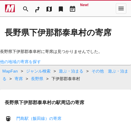
New!
menu
search
map
bookmark
event_note
長野県下伊那郡泰阜村の寄席
長野県下伊那郡泰阜村に寄席は見つかりませんでした。
他の地域の寄席を探す
MapFan
>
ジャンル検索
>
遊ぶ・泊まる
>
その他 遊ぶ・泊ま
る
>
寄席
>
長野県
>
下伊那郡泰阜村
長野県下伊那郡泰阜村の駅周辺の寄席
門島駅（飯田線）の寄席