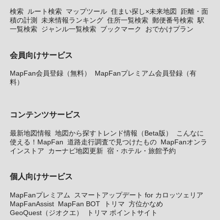
検索
ルート検索
マップツール
住まい探し×未来地図
距離・面
積の計測
未来情報ランキング
住所一覧検索
郵便番号検索
駅
一覧検索
ジャンル一覧検索
ブックマーク
おでかけプラン
会員向けサービス
MapFan会員登録（無料）
MapFanプレミアム会員登録（有
料）
コンテンツサービス
最新地図情報
地図から探すトレンド情報（Beta版）
こんなに
使える！MapFan
道路走行調査で見つけたもの
MapFanオンラ
インストア
カーナビ地図更新
宿・ホテル・旅館予約
個人向けサービス
MapFanプレミアム
スマートアップデート for カロッツェリア
MapFanAssist
MapFan BOT
トリマ
方位かなめ
GeoQuest（ジオクエ）
トリマ ポイントサイト