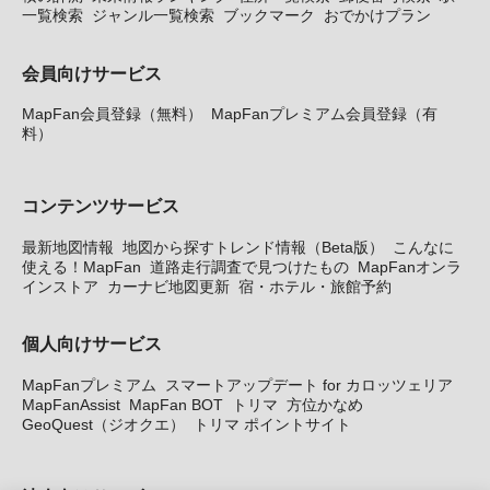
一覧検索
ジャンル一覧検索
ブックマーク
おでかけプラン
会員向けサービス
MapFan会員登録（無料）
MapFanプレミアム会員登録（有
料）
コンテンツサービス
最新地図情報
地図から探すトレンド情報（Beta版）
こんなに
使える！MapFan
道路走行調査で見つけたもの
MapFanオンラ
インストア
カーナビ地図更新
宿・ホテル・旅館予約
個人向けサービス
MapFanプレミアム
スマートアップデート for カロッツェリア
MapFanAssist
MapFan BOT
トリマ
方位かなめ
GeoQuest（ジオクエ）
トリマ ポイントサイト