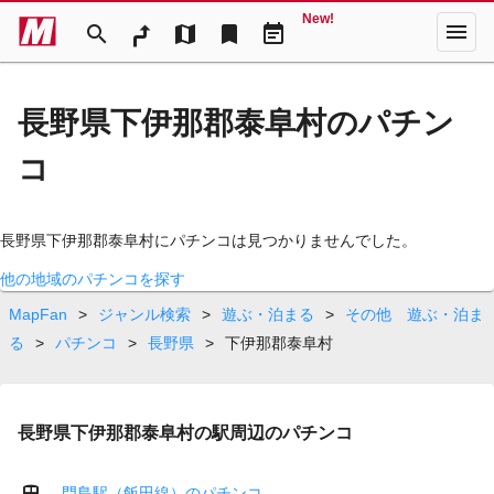
New!
menu
search
map
bookmark
event_note
長野県下伊那郡泰阜村のパチン
コ
長野県下伊那郡泰阜村にパチンコは見つかりませんでした。
他の地域のパチンコを探す
MapFan
>
ジャンル検索
>
遊ぶ・泊まる
>
その他 遊ぶ・泊ま
る
>
パチンコ
>
長野県
>
下伊那郡泰阜村
長野県下伊那郡泰阜村の駅周辺のパチンコ
門島駅（飯田線）のパチンコ