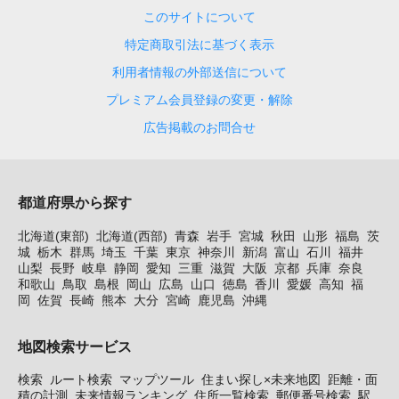
このサイトについて
特定商取引法に基づく表示
利用者情報の外部送信について
プレミアム会員登録の変更・解除
広告掲載のお問合せ
都道府県から探す
北海道(東部)
北海道(西部)
青森
岩手
宮城
秋田
山形
福島
茨
城
栃木
群馬
埼玉
千葉
東京
神奈川
新潟
富山
石川
福井
山梨
長野
岐阜
静岡
愛知
三重
滋賀
大阪
京都
兵庫
奈良
和歌山
鳥取
島根
岡山
広島
山口
徳島
香川
愛媛
高知
福
岡
佐賀
長崎
熊本
大分
宮崎
鹿児島
沖縄
地図検索サービス
検索
ルート検索
マップツール
住まい探し×未来地図
距離・面
積の計測
未来情報ランキング
住所一覧検索
郵便番号検索
駅