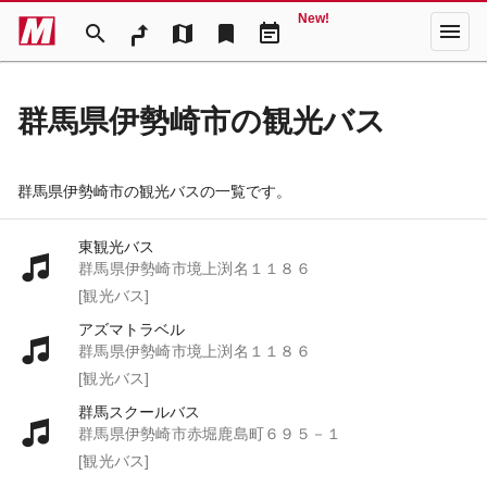
New!
menu
search
map
bookmark
event_note
群馬県伊勢崎市の観光バス
群馬県伊勢崎市の観光バスの一覧です。
東観光バス
群馬県伊勢崎市境上渕名１１８６
[観光バス]
アズマトラベル
群馬県伊勢崎市境上渕名１１８６
[観光バス]
群馬スクールバス
群馬県伊勢崎市赤堀鹿島町６９５－１
[観光バス]