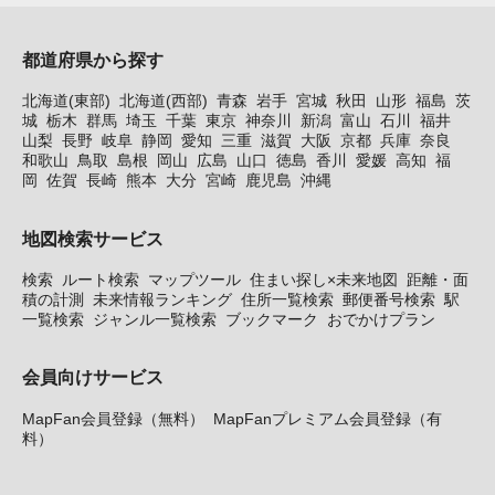
都道府県から探す
北海道(東部)
北海道(西部)
青森
岩手
宮城
秋田
山形
福島
茨
城
栃木
群馬
埼玉
千葉
東京
神奈川
新潟
富山
石川
福井
山梨
長野
岐阜
静岡
愛知
三重
滋賀
大阪
京都
兵庫
奈良
和歌山
鳥取
島根
岡山
広島
山口
徳島
香川
愛媛
高知
福
岡
佐賀
長崎
熊本
大分
宮崎
鹿児島
沖縄
地図検索サービス
検索
ルート検索
マップツール
住まい探し×未来地図
距離・面
積の計測
未来情報ランキング
住所一覧検索
郵便番号検索
駅
一覧検索
ジャンル一覧検索
ブックマーク
おでかけプラン
会員向けサービス
MapFan会員登録（無料）
MapFanプレミアム会員登録（有
料）