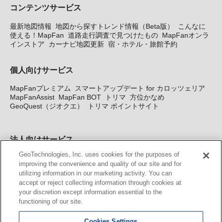
コンテンツサービス
最新地図情報
地図から探すトレンド情報（Beta版）
こんなに
使える！MapFan
道路走行調査で見つけたもの
MapFanオンラ
インストア
カーナビ地図更新
宿・ホテル・旅館予約
個人向けサービス
MapFanプレミアム
スマートアップデート for カロッツェリア
MapFanAssist
MapFan BOT
トリマ
方位かなめ
GeoQuest（ジオクエ）
トリマ ポイントサイト
法人向けサービス
GeoTechnologies, Inc. uses cookies for the purposes of
法人向け地図・位置情報サービス
WEBサイト・システム向け地
improving the convenience and quality of our site and for
図API
Windows PC向け地図開発キット
MapFan DB
住所確認
utilizing information in our marketing activity. You can
サービス
MAP WORLD+
トリマ広告
Geo-Research
スグロ
accept or reject collecting information through cookies at
ジ
your discretion except information essential to the
functioning of our site.
カーナビ地図更新サービス
Cookies Settings