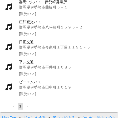
群馬中央バス 伊勢崎営業所
群馬県伊勢崎市曲輪町５－１
[観光バス]
庄和観光バス
群馬県伊勢崎市八斗島町１５９５－２
[観光バス]
日正交通
群馬県伊勢崎市今泉町１丁目１１９１－５
[観光バス]
平井交通
群馬県伊勢崎市平井町１０８５
[観光バス]
ビーエムバス
群馬県伊勢崎市田中町１０１９
[観光バス]
page
You're
1
page
on
page
MapFan
>
ジャンル検索
>
遊ぶ・泊まる
>
その他 遊ぶ・泊ま