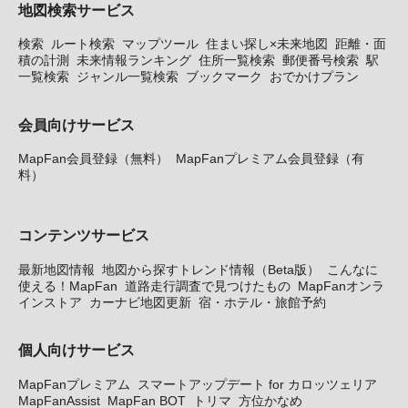
地図検索サービス
検索
ルート検索
マップツール
住まい探し×未来地図
距離・面
積の計測
未来情報ランキング
住所一覧検索
郵便番号検索
駅
一覧検索
ジャンル一覧検索
ブックマーク
おでかけプラン
会員向けサービス
MapFan会員登録（無料）
MapFanプレミアム会員登録（有
料）
コンテンツサービス
最新地図情報
地図から探すトレンド情報（Beta版）
こんなに
使える！MapFan
道路走行調査で見つけたもの
MapFanオンラ
インストア
カーナビ地図更新
宿・ホテル・旅館予約
個人向けサービス
MapFanプレミアム
スマートアップデート for カロッツェリア
MapFanAssist
MapFan BOT
トリマ
方位かなめ