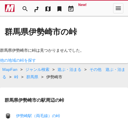
New!
menu
search
map
bookmark
event_note
群馬県伊勢崎市の峠
群馬県伊勢崎市に峠は見つかりませんでした。
他の地域の峠を探す
MapFan
>
ジャンル検索
>
遊ぶ・泊まる
>
その他 遊ぶ・泊ま
る
>
峠
>
群馬県
>
伊勢崎市
群馬県伊勢崎市の駅周辺の峠
伊勢崎駅（両毛線）の峠