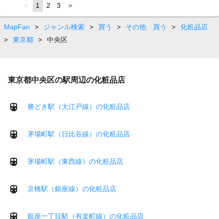
page
You're
1
page
2
page
3
page
on
page
MapFan
>
ジャンル検索
>
買う
>
その他 買う
>
化粧品店
>
東京都
>
中央区
東京都中央区の駅周辺の化粧品店
勝どき駅（大江戸線）の化粧品店
茅場町駅（日比谷線）の化粧品店
茅場町駅（東西線）の化粧品店
京橋駅（銀座線）の化粧品店
銀座一丁目駅（有楽町線）の化粧品店