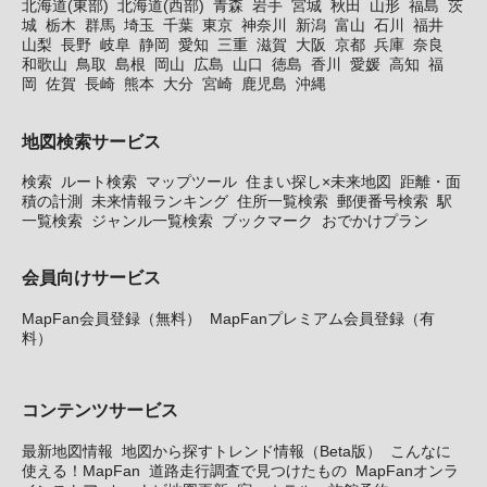
北海道(東部)
北海道(西部)
青森
岩手
宮城
秋田
山形
福島
茨
城
栃木
群馬
埼玉
千葉
東京
神奈川
新潟
富山
石川
福井
山梨
長野
岐阜
静岡
愛知
三重
滋賀
大阪
京都
兵庫
奈良
和歌山
鳥取
島根
岡山
広島
山口
徳島
香川
愛媛
高知
福
岡
佐賀
長崎
熊本
大分
宮崎
鹿児島
沖縄
地図検索サービス
検索
ルート検索
マップツール
住まい探し×未来地図
距離・面
積の計測
未来情報ランキング
住所一覧検索
郵便番号検索
駅
一覧検索
ジャンル一覧検索
ブックマーク
おでかけプラン
会員向けサービス
MapFan会員登録（無料）
MapFanプレミアム会員登録（有
料）
コンテンツサービス
最新地図情報
地図から探すトレンド情報（Beta版）
こんなに
使える！MapFan
道路走行調査で見つけたもの
MapFanオンラ