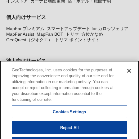
インストア
カーナビ地図更新
宿・ホテル・旅館予約
個人向けサービス
MapFanプレミアム
スマートアップデート for カロッツェリア
MapFanAssist
MapFan BOT
トリマ
方位かなめ
GeoQuest（ジオクエ）
トリマ ポイントサイト
法人向けサービス
GeoTechnologies, Inc. uses cookies for the purposes of
法人向け地図・位置情報サービス
WEBサイト・システム向け地
improving the convenience and quality of our site and for
図API
Windows PC向け地図開発キット
MapFan DB
住所確認
utilizing information in our marketing activity. You can
サービス
MAP WORLD+
トリマ広告
Geo-Research
スグロ
accept or reject collecting information through cookies at
ジ
your discretion except information essential to the
functioning of our site.
カーナビ地図更新サービス
Cookies Settings
MapFan スマートメンバーズ
カロッツェリア地図割プラス
KENWOOD MapFan Club
Reject All