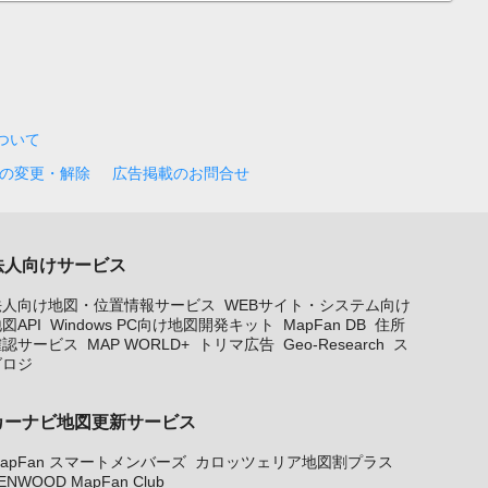
について
の変更・解除
広告掲載のお問合せ
法人向けサービス
法人向け地図・位置情報サービス
WEBサイト・システム向け
図API
Windows PC向け地図開発キット
MapFan DB
住所
確認サービス
MAP WORLD+
トリマ広告
Geo-Research
ス
グロジ
カーナビ地図更新サービス
apFan スマートメンバーズ
カロッツェリア地図割プラス
ENWOOD MapFan Club