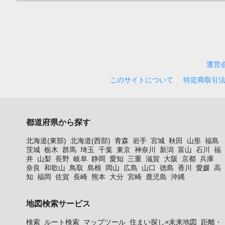
運営
このサイトについて
特定商取引
都道府県から探す
北海道(東部)
北海道(西部)
青森
岩手
宮城
秋田
山形
福島
茨城
栃木
群馬
埼玉
千葉
東京
神奈川
新潟
富山
石川
福
井
山梨
長野
岐阜
静岡
愛知
三重
滋賀
大阪
京都
兵庫
奈良
和歌山
鳥取
島根
岡山
広島
山口
徳島
香川
愛媛
高
知
福岡
佐賀
長崎
熊本
大分
宮崎
鹿児島
沖縄
地図検索サービス
検索
ルート検索
マップツール
住まい探し×未来地図
距離・