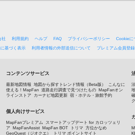
会社
利用規約
ヘルプ
FAQ
プライバシーポリシー
Cookie
法に基づく表示
利用者情報の外部送信について
プレミアム会員登録
コンテンツサービス
最新地図情報
地図から探すトレンド情報（Beta版）
こんなに
使える！MapFan
道路走行調査で見つけたもの
MapFanオン
地
ラインストア
カーナビ地図更新
宿・ホテル・旅館予約
個人向けサービス
MapFanプレミアム
スマートアップデート for カロッツェリ
ア
MapFanAssist
MapFan BOT
トリマ
方位かなめ
M
GeoQuest（ジオクエ）
トリマ ポイントサイト
K