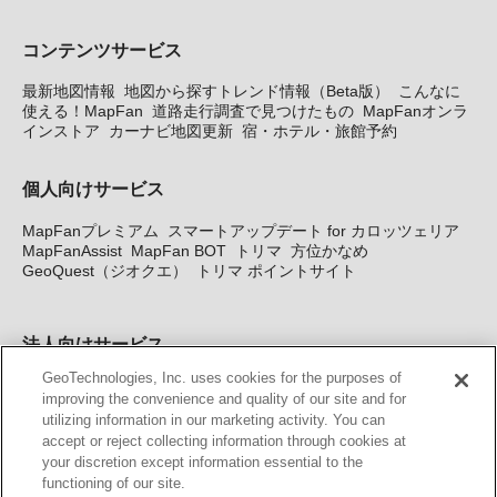
コンテンツサービス
最新地図情報
地図から探すトレンド情報（Beta版）
こんなに
使える！MapFan
道路走行調査で見つけたもの
MapFanオンラ
インストア
カーナビ地図更新
宿・ホテル・旅館予約
個人向けサービス
MapFanプレミアム
スマートアップデート for カロッツェリア
MapFanAssist
MapFan BOT
トリマ
方位かなめ
GeoQuest（ジオクエ）
トリマ ポイントサイト
法人向けサービス
GeoTechnologies, Inc. uses cookies for the purposes of
法人向け地図・位置情報サービス
WEBサイト・システム向け地
improving the convenience and quality of our site and for
図API
Windows PC向け地図開発キット
MapFan DB
住所確認
utilizing information in our marketing activity. You can
サービス
MAP WORLD+
トリマ広告
Geo-Research
スグロ
accept or reject collecting information through cookies at
ジ
your discretion except information essential to the
functioning of our site.