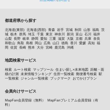
都道府県から探す
北海道(東部)
北海道(西部)
青森
岩手
宮城
秋田
山形
福島
茨
城
栃木
群馬
埼玉
千葉
東京
神奈川
新潟
富山
石川
福井
山梨
長野
岐阜
静岡
愛知
三重
滋賀
大阪
京都
兵庫
奈良
和歌山
鳥取
島根
岡山
広島
山口
徳島
香川
愛媛
高知
福
岡
佐賀
長崎
熊本
大分
宮崎
鹿児島
沖縄
地図検索サービス
検索
ルート検索
マップツール
住まい探し×未来地図
距離・面
積の計測
未来情報ランキング
住所一覧検索
郵便番号検索
駅
一覧検索
ジャンル一覧検索
ブックマーク
おでかけプラン
会員向けサービス
MapFan会員登録（無料）
MapFanプレミアム会員登録（有
料）