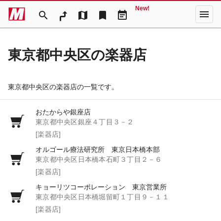
New!
menu
search
map
bookmark
event_note
東京都中央区の楽器店
東京都中央区の楽器店の一覧です。
おたからや銀座店
東京都中央区銀座４丁目３－２
[楽器店]
オルゴール療法研究所 東京日本橋本部
東京都中央区日本橋本石町３丁目２－６
[楽器店]
キョーリツコーポレーション 東京営業所
東京都中央区日本橋堀留町１丁目９－１１
[楽器店]