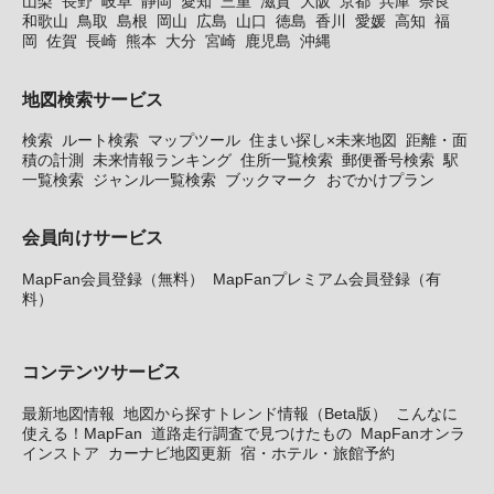
山梨
長野
岐阜
静岡
愛知
三重
滋賀
大阪
京都
兵庫
奈良
和歌山
鳥取
島根
岡山
広島
山口
徳島
香川
愛媛
高知
福
岡
佐賀
長崎
熊本
大分
宮崎
鹿児島
沖縄
地図検索サービス
検索
ルート検索
マップツール
住まい探し×未来地図
距離・面
積の計測
未来情報ランキング
住所一覧検索
郵便番号検索
駅
一覧検索
ジャンル一覧検索
ブックマーク
おでかけプラン
会員向けサービス
MapFan会員登録（無料）
MapFanプレミアム会員登録（有
料）
コンテンツサービス
最新地図情報
地図から探すトレンド情報（Beta版）
こんなに
使える！MapFan
道路走行調査で見つけたもの
MapFanオンラ
インストア
カーナビ地図更新
宿・ホテル・旅館予約