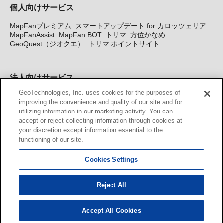
個人向けサービス
MapFanプレミアム
スマートアップデート for カロッツェリア
MapFanAssist
MapFan BOT
トリマ
方位かなめ
GeoQuest（ジオクエ）
トリマ ポイントサイト
法人向けサービス
GeoTechnologies, Inc. uses cookies for the purposes of
法人向け地図・位置情報サービス
WEBサイト・システム向け地
improving the convenience and quality of our site and for
図API
Windows PC向け地図開発キット
MapFan DB
住所確認
utilizing information in our marketing activity. You can
サービス
MAP WORLD+
トリマ広告
Geo-Research
スグロ
accept or reject collecting information through cookies at
ジ
your discretion except information essential to the
functioning of our site.
カーナビ地図更新サービス
Cookies Settings
MapFan スマートメンバーズ
カロッツェリア地図割プラス
KENWOOD MapFan Club
Reject All
Accept All Cookies
© GeoTechnologies, Inc.