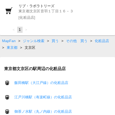
リブ・ラボラトリーズ
東京都文京区音羽１丁目１６－３
[化粧品店]
page
You're
1
page
on
page
MapFan
>
ジャンル検索
>
買う
>
その他 買う
>
化粧品店
>
東京都
>
文京区
東京都文京区の駅周辺の化粧品店
飯田橋駅（大江戸線）の化粧品店
江戸川橋駅（有楽町線）の化粧品店
御茶ノ水駅（丸ノ内線）の化粧品店