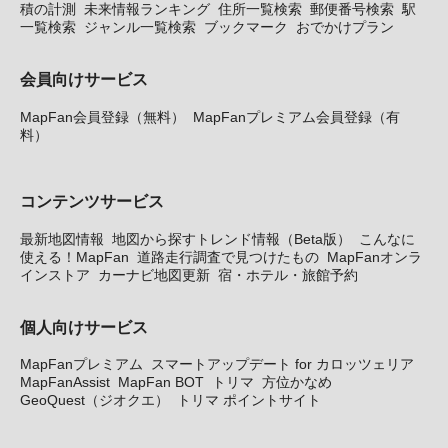
積の計測
未来情報ランキング
住所一覧検索
郵便番号検索
駅
一覧検索
ジャンル一覧検索
ブックマーク
おでかけプラン
会員向けサービス
MapFan会員登録（無料）
MapFanプレミアム会員登録（有
料）
コンテンツサービス
最新地図情報
地図から探すトレンド情報（Beta版）
こんなに
使える！MapFan
道路走行調査で見つけたもの
MapFanオンラ
インストア
カーナビ地図更新
宿・ホテル・旅館予約
個人向けサービス
MapFanプレミアム
スマートアップデート for カロッツェリア
MapFanAssist
MapFan BOT
トリマ
方位かなめ
GeoQuest（ジオクエ）
トリマ ポイントサイト