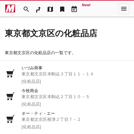
New!
menu
search
map
bookmark
event_note
東京都文京区の化粧品店
東京都文京区の化粧品店の一覧です。
いづみ商事
東京都文京区本駒込３丁目１１－１４
[化粧品店]
今牧商会
東京都文京区本駒込２丁目１０－５
[化粧品店]
オー・ティ・エー
東京都文京区根津２丁目７－２
[化粧品店]