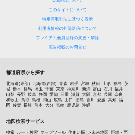
Cookieについて
このサイトについて
特定商取引法に基づく表示
利用者情報の外部送信について
プレミアム会員登録の変更・解除
広告掲載のお問合せ
都道府県から探す
北海道(東部)
北海道(西部)
青森
岩手
宮城
秋田
山形
福島
茨
城
栃木
群馬
埼玉
千葉
東京
神奈川
新潟
富山
石川
福井
山梨
長野
岐阜
静岡
愛知
三重
滋賀
大阪
京都
兵庫
奈良
和歌山
鳥取
島根
岡山
広島
山口
徳島
香川
愛媛
高知
福
岡
佐賀
長崎
熊本
大分
宮崎
鹿児島
沖縄
地図検索サービス
検索
ルート検索
マップツール
住まい探し×未来地図
距離・面