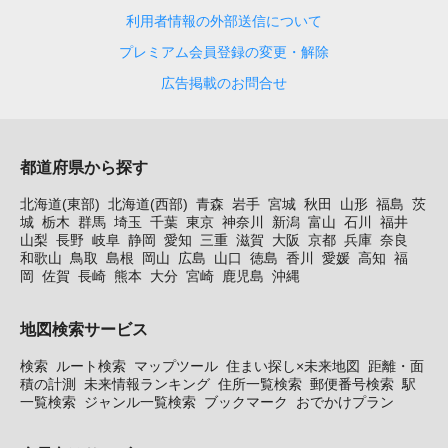
利用者情報の外部送信について
プレミアム会員登録の変更・解除
広告掲載のお問合せ
都道府県から探す
北海道(東部)
北海道(西部)
青森
岩手
宮城
秋田
山形
福島
茨
城
栃木
群馬
埼玉
千葉
東京
神奈川
新潟
富山
石川
福井
山梨
長野
岐阜
静岡
愛知
三重
滋賀
大阪
京都
兵庫
奈良
和歌山
鳥取
島根
岡山
広島
山口
徳島
香川
愛媛
高知
福
岡
佐賀
長崎
熊本
大分
宮崎
鹿児島
沖縄
地図検索サービス
検索
ルート検索
マップツール
住まい探し×未来地図
距離・面
積の計測
未来情報ランキング
住所一覧検索
郵便番号検索
駅
一覧検索
ジャンル一覧検索
ブックマーク
おでかけプラン