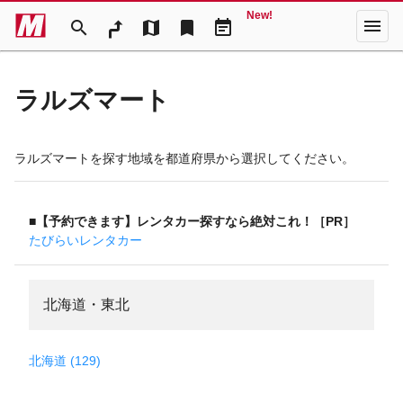
New!
menu
search
map
bookmark
event_note
ラルズマート
ラルズマートを探す地域を都道府県から選択してください。
■【予約できます】レンタカー探すなら絶対これ！［PR］
たびらいレンタカー
北海道・東北
北海道 (129)