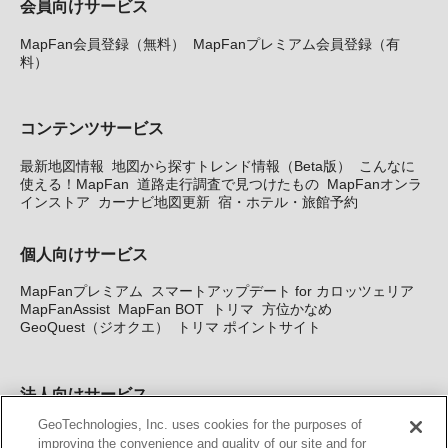
会員向けサービス
MapFan会員登録（無料）
MapFanプレミアム会員登録（有
料）
コンテンツサービス
最新地図情報
地図から探すトレンド情報（Beta版）
こんなに
使える！MapFan
道路走行調査で見つけたもの
MapFanオンラ
インストア
カーナビ地図更新
宿・ホテル・旅館予約
個人向けサービス
MapFanプレミアム
スマートアップデート for カロッツェリア
MapFanAssist
MapFan BOT
トリマ
方位かなめ
GeoQuest（ジオクエ）
トリマ ポイントサイト
法人向けサービス
GeoTechnologies, Inc. uses cookies for the purposes of
法人向け地図・位置情報サービス
WEBサイト・システム向け地
improving the convenience and quality of our site and for