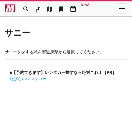
New!
menu
search
map
bookmark
event_note
サニー
サニーを探す地域を都道府県から選択してください。
■【予約できます】レンタカー探すなら絶対これ！［PR］
たびらいレンタカー