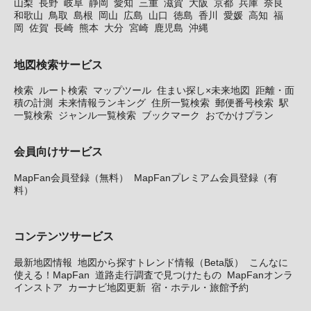
山梨
長野
岐阜
静岡
愛知
三重
滋賀
大阪
京都
兵庫
奈良
和歌山
鳥取
島根
岡山
広島
山口
徳島
香川
愛媛
高知
福
岡
佐賀
長崎
熊本
大分
宮崎
鹿児島
沖縄
地図検索サービス
検索
ルート検索
マップツール
住まい探し×未来地図
距離・面
積の計測
未来情報ランキング
住所一覧検索
郵便番号検索
駅
一覧検索
ジャンル一覧検索
ブックマーク
おでかけプラン
会員向けサービス
MapFan会員登録（無料）
MapFanプレミアム会員登録（有
料）
コンテンツサービス
最新地図情報
地図から探すトレンド情報（Beta版）
こんなに
使える！MapFan
道路走行調査で見つけたもの
MapFanオンラ
インストア
カーナビ地図更新
宿・ホテル・旅館予約