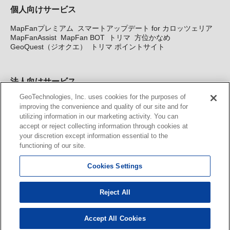
個人向けサービス
MapFanプレミアム
スマートアップデート for カロッツェリア
MapFanAssist
MapFan BOT
トリマ
方位かなめ
GeoQuest（ジオクエ）
トリマ ポイントサイト
法人向けサービス
GeoTechnologies, Inc. uses cookies for the purposes of
法人向け地図・位置情報サービス
WEBサイト・システム向け地
improving the convenience and quality of our site and for
図API
Windows PC向け地図開発キット
MapFan DB
住所確認
utilizing information in our marketing activity. You can
サービス
MAP WORLD+
トリマ広告
Geo-Research
スグロ
accept or reject collecting information through cookies at
ジ
your discretion except information essential to the
functioning of our site.
カーナビ地図更新サービス
Cookies Settings
MapFan スマートメンバーズ
カロッツェリア地図割プラス
KENWOOD MapFan Club
Reject All
Accept All Cookies
© GeoTechnologies, Inc.