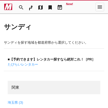
New!
menu
search
map
bookmark
event_note
サンディ
サンディを探す地域を都道府県から選択してください。
■【予約できます】レンタカー探すなら絶対これ！［PR］
たびらいレンタカー
関東
埼玉県 (3)