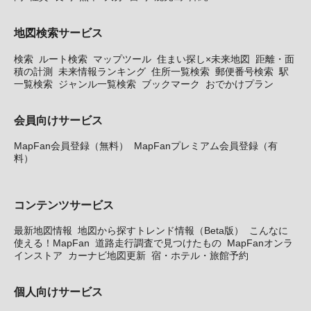
地図検索サービス
検索
ルート検索
マップツール
住まい探し×未来地図
距離・面
積の計測
未来情報ランキング
住所一覧検索
郵便番号検索
駅
一覧検索
ジャンル一覧検索
ブックマーク
おでかけプラン
会員向けサービス
MapFan会員登録（無料）
MapFanプレミアム会員登録（有
料）
コンテンツサービス
最新地図情報
地図から探すトレンド情報（Beta版）
こんなに
使える！MapFan
道路走行調査で見つけたもの
MapFanオンラ
インストア
カーナビ地図更新
宿・ホテル・旅館予約
個人向けサービス