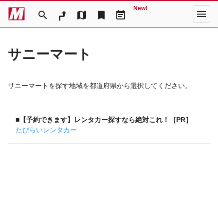
New!
menu
search
map
bookmark
event_note
サニーマート
サニーマートを探す地域を都道府県から選択してください。
■【予約できます】レンタカー探すなら絶対これ！［PR］
たびらいレンタカー