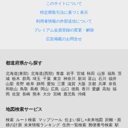
このサイトについて
特定商取引法に基づく表示
利用者情報の外部送信について
プレミアム会員登録の変更・解除
広告掲載のお問合せ
都道府県から探す
北海道(東部)
北海道(西部)
青森
岩手
宮城
秋田
山形
福島
茨
城
栃木
群馬
埼玉
千葉
東京
神奈川
新潟
富山
石川
福井
山梨
長野
岐阜
静岡
愛知
三重
滋賀
大阪
京都
兵庫
奈良
和歌山
鳥取
島根
岡山
広島
山口
徳島
香川
愛媛
高知
福
岡
佐賀
長崎
熊本
大分
宮崎
鹿児島
沖縄
地図検索サービス
検索
ルート検索
マップツール
住まい探し×未来地図
距離・面
積の計測
未来情報ランキング
住所一覧検索
郵便番号検索
駅