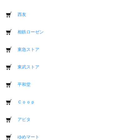
西友
相鉄ローゼン
東急ストア
東武ストア
平和堂
Ｃｏｏｐ
アピタ
ゆめマート