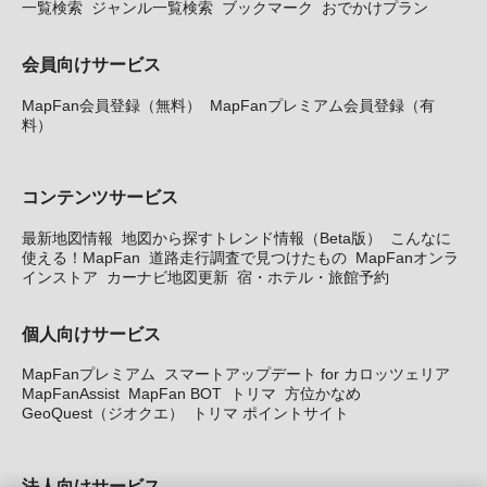
一覧検索
ジャンル一覧検索
ブックマーク
おでかけプラン
会員向けサービス
MapFan会員登録（無料）
MapFanプレミアム会員登録（有
料）
コンテンツサービス
最新地図情報
地図から探すトレンド情報（Beta版）
こんなに
使える！MapFan
道路走行調査で見つけたもの
MapFanオンラ
インストア
カーナビ地図更新
宿・ホテル・旅館予約
個人向けサービス
MapFanプレミアム
スマートアップデート for カロッツェリア
MapFanAssist
MapFan BOT
トリマ
方位かなめ
GeoQuest（ジオクエ）
トリマ ポイントサイト
法人向けサービス