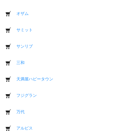
オザム
サミット
サンリブ
三和
天満屋ハピータウン
フジグラン
万代
アルビス