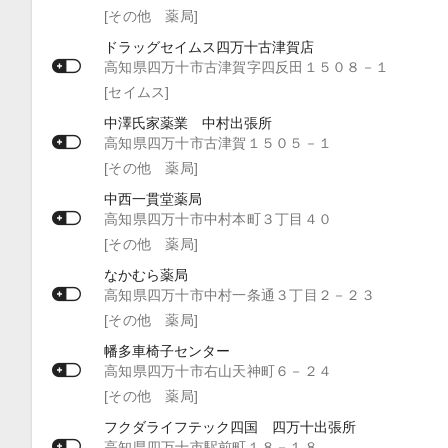
[その他 薬局]
ドラッグセイムス四万十古津賀店
高知県四万十市古津賀字四反田１５０８－１
[セイムス]
中澤氏家薬業 中村出張所
高知県四万十市古津賀１５０５－１
[その他 薬局]
中西一貫堂薬局
高知県四万十市中村本町３丁目４０
[その他 薬局]
なかむら薬局
高知県四万十市中村一条通３丁目２－２３
[その他 薬局]
幡多車椅子センター
高知県四万十市右山天神町６－２４
[その他 薬局]
フクダライフテック四国 四万十出張所
高知県四万十市駅前町１８－１８