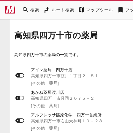
search
map
bookmark
検索
ルート検索
マップツール
ブ
高知県四万十市の薬局
高知県四万十市の薬局の一覧です。
アイン薬局 四万十店
高知県四万十市渡川１丁目２－５１
[その他 薬局]
あかね薬局渡川店
高知県四万十市具同２０７５－２
[その他 薬局]
アルフレッサ篠原化学 四万十営業所
高知県四万十市右山天神町１０－２８
[その他 薬局]