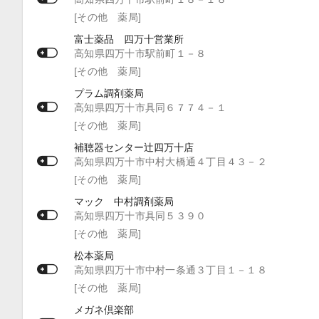
[その他 薬局]
富士薬品 四万十営業所
高知県四万十市駅前町１－８
[その他 薬局]
プラム調剤薬局
高知県四万十市具同６７７４－１
[その他 薬局]
補聴器センター辻四万十店
高知県四万十市中村大橋通４丁目４３－２
[その他 薬局]
マック 中村調剤薬局
高知県四万十市具同５３９０
[その他 薬局]
松本薬局
高知県四万十市中村一条通３丁目１－１８
[その他 薬局]
メガネ倶楽部