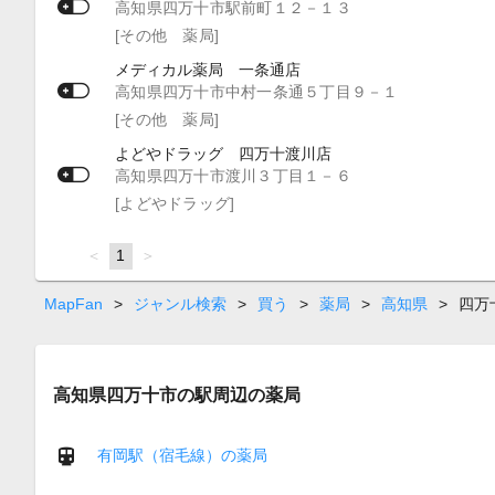
高知県四万十市駅前町１２－１３
[その他 薬局]
メディカル薬局 一条通店
高知県四万十市中村一条通５丁目９－１
[その他 薬局]
よどやドラッグ 四万十渡川店
高知県四万十市渡川３丁目１－６
[よどやドラッグ]
page
You're
1
page
on
page
MapFan
>
ジャンル検索
>
買う
>
薬局
>
高知県
>
四万
高知県四万十市の駅周辺の薬局
有岡駅（宿毛線）の薬局