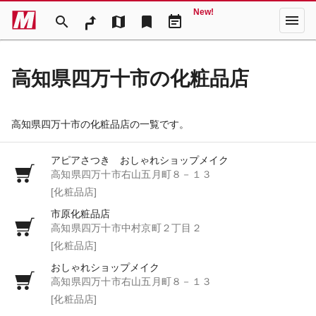
New!
menu
search
map
bookmark
event_note
高知県四万十市の化粧品店
高知県四万十市の化粧品店の一覧です。
アピアさつき おしゃれショップメイク
高知県四万十市右山五月町８－１３
[化粧品店]
市原化粧品店
高知県四万十市中村京町２丁目２
[化粧品店]
おしゃれショップメイク
高知県四万十市右山五月町８－１３
[化粧品店]