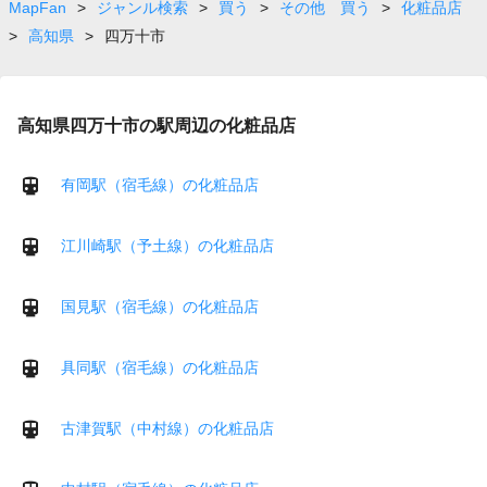
page
MapFan
>
ジャンル検索
>
買う
>
その他 買う
>
化粧品店
>
高知県
>
四万十市
高知県四万十市の駅周辺の化粧品店
有岡駅（宿毛線）の化粧品店
江川崎駅（予土線）の化粧品店
国見駅（宿毛線）の化粧品店
具同駅（宿毛線）の化粧品店
古津賀駅（中村線）の化粧品店