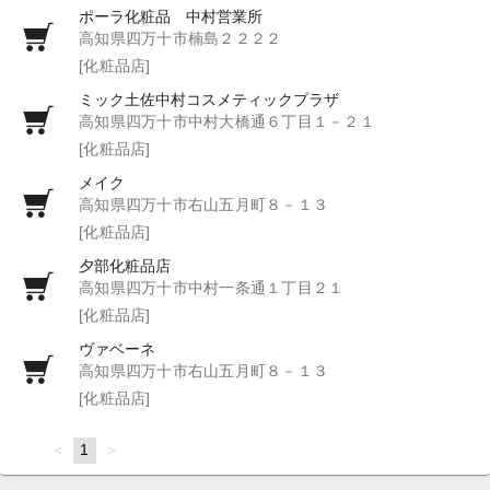
ポーラ化粧品 中村営業所
高知県四万十市楠島２２２２
[化粧品店]
ミック土佐中村コスメティックプラザ
高知県四万十市中村大橋通６丁目１－２１
[化粧品店]
メイク
高知県四万十市右山五月町８－１３
[化粧品店]
夕部化粧品店
高知県四万十市中村一条通１丁目２１
[化粧品店]
ヴァベーネ
高知県四万十市右山五月町８－１３
[化粧品店]
page
You're
1
page
on