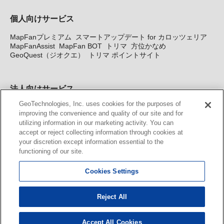
個人向けサービス
MapFanプレミアム
スマートアップデート for カロッツェリア
MapFanAssist
MapFan BOT
トリマ
方位かなめ
GeoQuest（ジオクエ）
トリマ ポイントサイト
法人向けサービス
GeoTechnologies, Inc. uses cookies for the purposes of
法人向け地図・位置情報サービス
WEBサイト・システム向け地
improving the convenience and quality of our site and for
図API
Windows PC向け地図開発キット
MapFan DB
住所確認
utilizing information in our marketing activity. You can
サービス
MAP WORLD+
トリマ広告
Geo-Research
スグロ
accept or reject collecting information through cookies at
ジ
your discretion except information essential to the
functioning of our site.
カーナビ地図更新サービス
Cookies Settings
MapFan スマートメンバーズ
カロッツェリア地図割プラス
KENWOOD MapFan Club
Reject All
Accept All Cookies