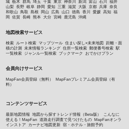
城
栃木
群馬
埼玉
千葉
東京
神奈川
新潟
富山
石川
福井
山梨
長野
岐阜
静岡
愛知
三重
滋賀
大阪
京都
兵庫
奈良
和歌山
鳥取
島根
岡山
広島
山口
徳島
香川
愛媛
高知
福
岡
佐賀
長崎
熊本
大分
宮崎
鹿児島
沖縄
地図検索サービス
検索
ルート検索
マップツール
住まい探し×未来地図
距離・面
積の計測
未来情報ランキング
住所一覧検索
郵便番号検索
駅
一覧検索
ジャンル一覧検索
ブックマーク
おでかけプラン
会員向けサービス
MapFan会員登録（無料）
MapFanプレミアム会員登録（有
料）
コンテンツサービス
最新地図情報
地図から探すトレンド情報（Beta版）
こんなに
使える！MapFan
道路走行調査で見つけたもの
MapFanオンラ
インストア
カーナビ地図更新
宿・ホテル・旅館予約