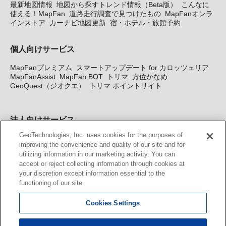
最新地図情報
地図から探すトレンド情報（Beta版）
こんなに
使える！MapFan
道路走行調査で見つけたもの
MapFanオンラ
インストア
カーナビ地図更新
宿・ホテル・旅館予約
個人向けサービス
MapFanプレミアム
スマートアップデート for カロッツェリア
MapFanAssist
MapFan BOT
トリマ
方位かなめ
GeoQuest（ジオクエ）
トリマ ポイントサイト
法人向けサービス
GeoTechnologies, Inc. uses cookies for the purposes of
法人向け地図・位置情報サービス
WEBサイト・システム向け地
improving the convenience and quality of our site and for
図API
Windows PC向け地図開発キット
MapFan DB
住所確認
utilizing information in our marketing activity. You can
サービス
MAP WORLD+
トリマ広告
Geo-Research
スグロ
accept or reject collecting information through cookies at
ジ
your discretion except information essential to the
functioning of our site.
カーナビ地図更新サービス
Cookies Settings
MapFan スマートメンバーズ
カロッツェリア地図割プラス
KENWOOD MapFan Club