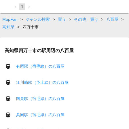
page
You're
1
page
on
page
MapFan
>
ジャンル検索
>
買う
>
その他 買う
>
八百屋
>
高知県
>
四万十市
高知県四万十市の駅周辺の八百屋
有岡駅（宿毛線）の八百屋
江川崎駅（予土線）の八百屋
国見駅（宿毛線）の八百屋
具同駅（宿毛線）の八百屋