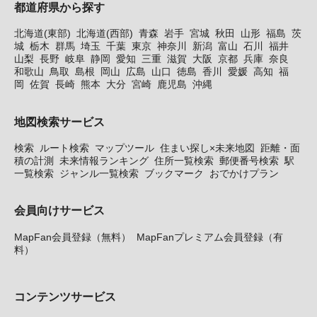
都道府県から探す
北海道(東部)
北海道(西部)
青森
岩手
宮城
秋田
山形
福島
茨
城
栃木
群馬
埼玉
千葉
東京
神奈川
新潟
富山
石川
福井
山梨
長野
岐阜
静岡
愛知
三重
滋賀
大阪
京都
兵庫
奈良
和歌山
鳥取
島根
岡山
広島
山口
徳島
香川
愛媛
高知
福
岡
佐賀
長崎
熊本
大分
宮崎
鹿児島
沖縄
地図検索サービス
検索
ルート検索
マップツール
住まい探し×未来地図
距離・面
積の計測
未来情報ランキング
住所一覧検索
郵便番号検索
駅
一覧検索
ジャンル一覧検索
ブックマーク
おでかけプラン
会員向けサービス
MapFan会員登録（無料）
MapFanプレミアム会員登録（有
料）
コンテンツサービス