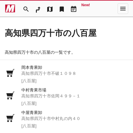
New!
menu
search
map
bookmark
event_note
高知県四万十市の八百屋
高知県四万十市の八百屋の一覧です。
岡本青果卸
高知県四万十市不破１０９８
[八百屋]
中村青果市場
高知県四万十市佐岡４９９－１
[八百屋]
中屋青果卸
高知県四万十市中村丸の内４０
[八百屋]