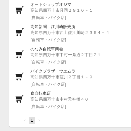
オートショップオジマ
高知県四万十市具同２９１０－１
[自転車・バイク店]
高知新聞 江川崎販売所
高知県四万十市西土佐江川崎２３６４－４
[自転車・バイク店]
のなみ自転車商会
高知県四万十市中村一条通２丁目２１
[自転車・バイク店]
バイクプラザ・ウエムラ
高知県四万十市渡川２丁目１－９
[自転車・バイク店]
森自転車店
高知県四万十市中村天神橋４０
[自転車・バイク店]
page
You're
1
page
on