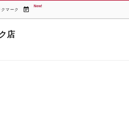
New!
event_note
ックマーク
ク店