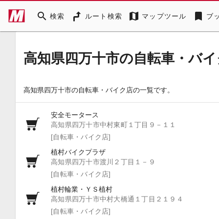
search
map
bookmark
検索
ルート検索
マップツール
ブ
高知県四万十市の自転車・バイ
高知県四万十市の自転車・バイク店の一覧です。
安全モータース
高知県四万十市中村東町１丁目９－１１
[自転車・バイク店]
植村バイクプラザ
高知県四万十市渡川２丁目１－９
[自転車・バイク店]
植村輪業・ＹＳ植村
高知県四万十市中村大橋通１丁目２１９４
[自転車・バイク店]