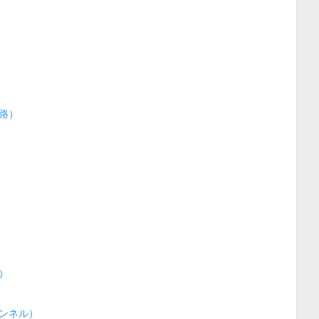
路）
）
ンネル）