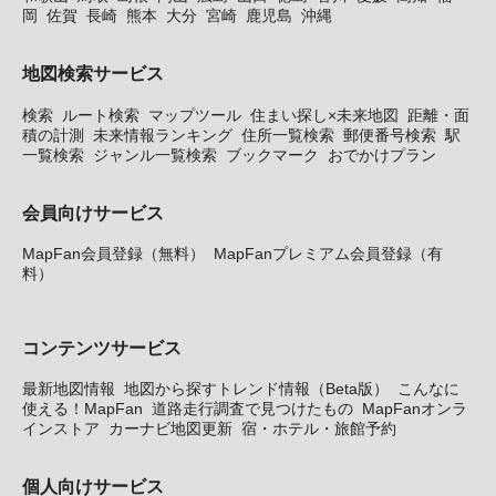
岡
佐賀
長崎
熊本
大分
宮崎
鹿児島
沖縄
地図検索サービス
検索
ルート検索
マップツール
住まい探し×未来地図
距離・面
積の計測
未来情報ランキング
住所一覧検索
郵便番号検索
駅
一覧検索
ジャンル一覧検索
ブックマーク
おでかけプラン
会員向けサービス
MapFan会員登録（無料）
MapFanプレミアム会員登録（有
料）
コンテンツサービス
最新地図情報
地図から探すトレンド情報（Beta版）
こんなに
使える！MapFan
道路走行調査で見つけたもの
MapFanオンラ
インストア
カーナビ地図更新
宿・ホテル・旅館予約
個人向けサービス