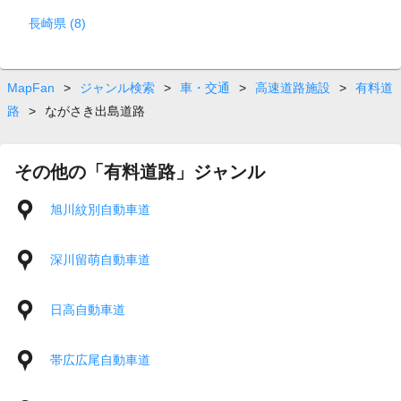
長崎県 (8)
MapFan
>
ジャンル検索
>
車・交通
>
高速道路施設
>
有料道
路
>
ながさき出島道路
その他の「有料道路」ジャンル
旭川紋別自動車道
深川留萌自動車道
日高自動車道
帯広広尾自動車道