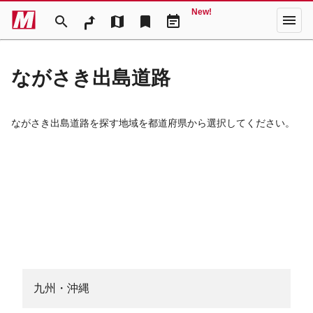
New!
menu
search
map
bookmark
event_note
ながさき出島道路
ながさき出島道路を探す地域を都道府県から選択してください。
九州・沖縄