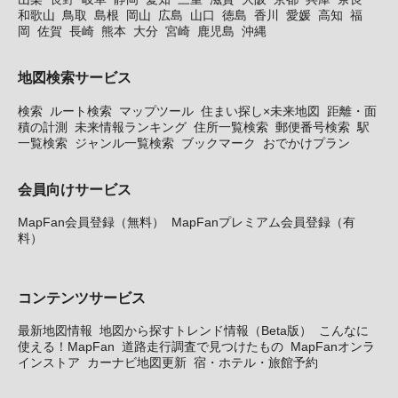
和歌山
鳥取
島根
岡山
広島
山口
徳島
香川
愛媛
高知
福
岡
佐賀
長崎
熊本
大分
宮崎
鹿児島
沖縄
地図検索サービス
検索
ルート検索
マップツール
住まい探し×未来地図
距離・面
積の計測
未来情報ランキング
住所一覧検索
郵便番号検索
駅
一覧検索
ジャンル一覧検索
ブックマーク
おでかけプラン
会員向けサービス
MapFan会員登録（無料）
MapFanプレミアム会員登録（有
料）
コンテンツサービス
最新地図情報
地図から探すトレンド情報（Beta版）
こんなに
使える！MapFan
道路走行調査で見つけたもの
MapFanオンラ
インストア
カーナビ地図更新
宿・ホテル・旅館予約