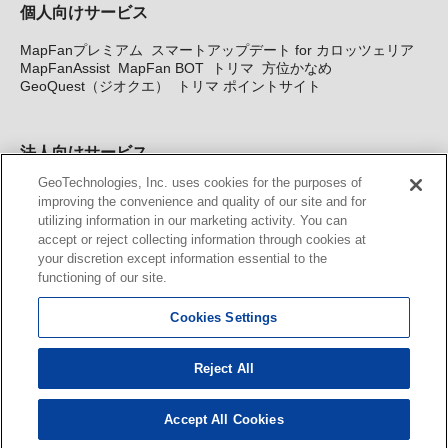
個人向けサービス
MapFanプレミアム
スマートアップデート for カロッツェリア
MapFanAssist
MapFan BOT
トリマ
方位かなめ
GeoQuest（ジオクエ）
トリマ ポイントサイト
法人向けサービス
GeoTechnologies, Inc. uses cookies for the purposes of
法人向け地図・位置情報サービス
WEBサイト・システム向け地
improving the convenience and quality of our site and for
図API
Windows PC向け地図開発キット
MapFan DB
住所確認
utilizing information in our marketing activity. You can
サービス
MAP WORLD+
トリマ広告
Geo-Research
スグロ
accept or reject collecting information through cookies at
ジ
your discretion except information essential to the
functioning of our site.
カーナビ地図更新サービス
Cookies Settings
MapFan スマートメンバーズ
カロッツェリア地図割プラス
KENWOOD MapFan Club
Reject All
Accept All Cookies
© GeoTechnologies, Inc.