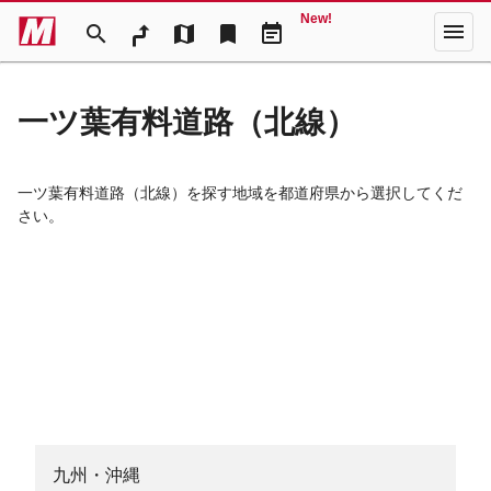
New!
menu
search
map
bookmark
event_note
一ツ葉有料道路（北線）
一ツ葉有料道路（北線）を探す地域を都道府県から選択してくだ
さい。
九州・沖縄