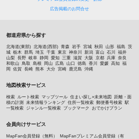
広告掲載のお問合せ
都道府県から探す
北海道(東部)
北海道(西部)
青森
岩手
宮城
秋田
山形
福島
茨
城
栃木
群馬
埼玉
千葉
東京
神奈川
新潟
富山
石川
福井
山梨
長野
岐阜
静岡
愛知
三重
滋賀
大阪
京都
兵庫
奈良
和歌山
鳥取
島根
岡山
広島
山口
徳島
香川
愛媛
高知
福
岡
佐賀
長崎
熊本
大分
宮崎
鹿児島
沖縄
地図検索サービス
検索
ルート検索
マップツール
住まい探し×未来地図
距離・面
積の計測
未来情報ランキング
住所一覧検索
郵便番号検索
駅
一覧検索
ジャンル一覧検索
ブックマーク
おでかけプラン
会員向けサービス
MapFan会員登録（無料）
MapFanプレミアム会員登録（有