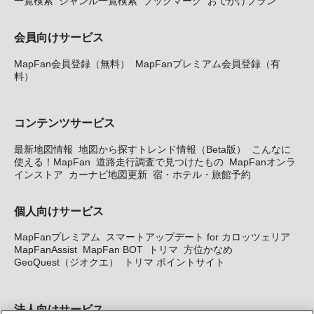
一覧検索
ジャンル一覧検索
ブックマーク
おでかけプラン
会員向けサービス
MapFan会員登録（無料）
MapFanプレミアム会員登録（有
料）
コンテンツサービス
最新地図情報
地図から探すトレンド情報（Beta版）
こんなに
使える！MapFan
道路走行調査で見つけたもの
MapFanオンラ
インストア
カーナビ地図更新
宿・ホテル・旅館予約
個人向けサービス
MapFanプレミアム
スマートアップデート for カロッツェリア
MapFanAssist
MapFan BOT
トリマ
方位かなめ
GeoQuest（ジオクエ）
トリマ ポイントサイト
法人向けサービス