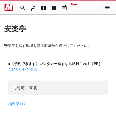
New!
menu
search
map
bookmark
event_note
安楽亭
安楽亭を探す地域を都道府県から選択してください。
■【予約できます】レンタカー探すなら絶対これ！［PR］
たびらいレンタカー
北海道・東北
福島県 (1)