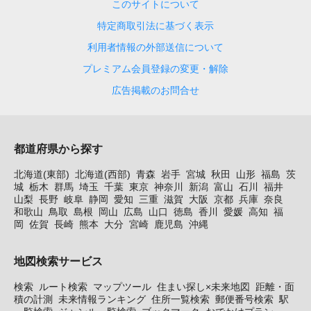
このサイトについて
特定商取引法に基づく表示
利用者情報の外部送信について
プレミアム会員登録の変更・解除
広告掲載のお問合せ
都道府県から探す
北海道(東部)
北海道(西部)
青森
岩手
宮城
秋田
山形
福島
茨
城
栃木
群馬
埼玉
千葉
東京
神奈川
新潟
富山
石川
福井
山梨
長野
岐阜
静岡
愛知
三重
滋賀
大阪
京都
兵庫
奈良
和歌山
鳥取
島根
岡山
広島
山口
徳島
香川
愛媛
高知
福
岡
佐賀
長崎
熊本
大分
宮崎
鹿児島
沖縄
地図検索サービス
検索
ルート検索
マップツール
住まい探し×未来地図
距離・面
積の計測
未来情報ランキング
住所一覧検索
郵便番号検索
駅