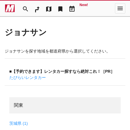
New!
menu
search
map
bookmark
event_note
ジョナサン
ジョナサンを探す地域を都道府県から選択してください。
■【予約できます】レンタカー探すなら絶対これ！［PR］
たびらいレンタカー
関東
茨城県 (1)