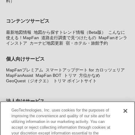
料）
コンテンツサービス
最新地図情報
地図から探すトレンド情報（Beta版）
こんなに
使える！MapFan
道路走行調査で見つけたもの
MapFanオンラ
インストア
カーナビ地図更新
宿・ホテル・旅館予約
個人向けサービス
MapFanプレミアム
スマートアップデート for カロッツェリア
MapFanAssist
MapFan BOT
トリマ
方位かなめ
GeoQuest（ジオクエ）
トリマ ポイントサイト
法人向けサービス
GeoTechnologies, Inc. uses cookies for the purposes of
法人向け地図・位置情報サービス
WEBサイト・システム向け地
improving the convenience and quality of our site and for
図API
Windows PC向け地図開発キット
MapFan DB
住所確認
utilizing information in our marketing activity. You can
サービス
MAP WORLD+
トリマ広告
Geo-Research
スグロ
accept or reject collecting information through cookies at
ジ
your discretion except information essential to the