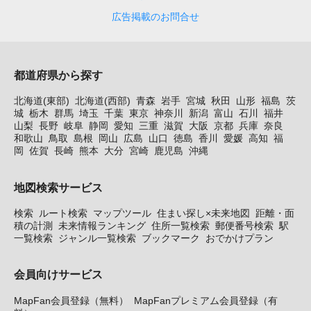
広告掲載のお問合せ
都道府県から探す
北海道(東部)
北海道(西部)
青森
岩手
宮城
秋田
山形
福島
茨
城
栃木
群馬
埼玉
千葉
東京
神奈川
新潟
富山
石川
福井
山梨
長野
岐阜
静岡
愛知
三重
滋賀
大阪
京都
兵庫
奈良
和歌山
鳥取
島根
岡山
広島
山口
徳島
香川
愛媛
高知
福
岡
佐賀
長崎
熊本
大分
宮崎
鹿児島
沖縄
地図検索サービス
検索
ルート検索
マップツール
住まい探し×未来地図
距離・面
積の計測
未来情報ランキング
住所一覧検索
郵便番号検索
駅
一覧検索
ジャンル一覧検索
ブックマーク
おでかけプラン
会員向けサービス
MapFan会員登録（無料）
MapFanプレミアム会員登録（有