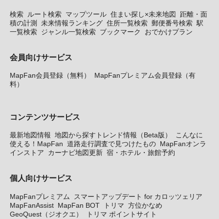
検索
ルート検索
マップツール
住まい探し×未来地図
距離・面
積の計測
未来情報ランキング
住所一覧検索
郵便番号検索
駅
一覧検索
ジャンル一覧検索
ブックマーク
おでかけプラン
会員向けサービス
MapFan会員登録（無料）
MapFanプレミアム会員登録（有
料）
コンテンツサービス
最新地図情報
地図から探すトレンド情報（Beta版）
こんなに
使える！MapFan
道路走行調査で見つけたもの
MapFanオンラ
インストア
カーナビ地図更新
宿・ホテル・旅館予約
個人向けサービス
MapFanプレミアム
スマートアップデート for カロッツェリア
MapFanAssist
MapFan BOT
トリマ
方位かなめ
GeoQuest（ジオクエ）
トリマ ポイントサイト