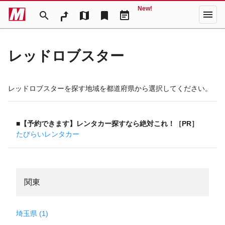
New!
menu
search
map
bookmark
event_note
レッドロブスター
レッドロブスターを探す地域を都道府県から選択してください。
■【予約できます】レンタカー探すなら絶対これ！［PR］
たびらいレンタカー
関東
埼玉県 (1)