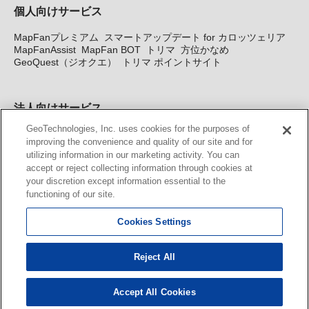
個人向けサービス
MapFanプレミアム
スマートアップデート for カロッツェリア
MapFanAssist
MapFan BOT
トリマ
方位かなめ
GeoQuest（ジオクエ）
トリマ ポイントサイト
法人向けサービス
GeoTechnologies, Inc. uses cookies for the purposes of
法人向け地図・位置情報サービス
WEBサイト・システム向け地
improving the convenience and quality of our site and for
図API
Windows PC向け地図開発キット
MapFan DB
住所確認
utilizing information in our marketing activity. You can
サービス
MAP WORLD+
トリマ広告
Geo-Research
スグロ
accept or reject collecting information through cookies at
ジ
your discretion except information essential to the
functioning of our site.
カーナビ地図更新サービス
Cookies Settings
MapFan スマートメンバーズ
カロッツェリア地図割プラス
KENWOOD MapFan Club
Reject All
Accept All Cookies
© GeoTechnologies, Inc.