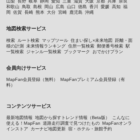
山梨
長野
岐阜
静岡
愛知
三重
滋賀
大阪
京都
兵庫
奈良
和歌山
鳥取
島根
岡山
広島
山口
徳島
香川
愛媛
高知
福
岡
佐賀
長崎
熊本
大分
宮崎
鹿児島
沖縄
地図検索サービス
検索
ルート検索
マップツール
住まい探し×未来地図
距離・面
積の計測
未来情報ランキング
住所一覧検索
郵便番号検索
駅
一覧検索
ジャンル一覧検索
ブックマーク
おでかけプラン
会員向けサービス
MapFan会員登録（無料）
MapFanプレミアム会員登録（有
料）
コンテンツサービス
最新地図情報
地図から探すトレンド情報（Beta版）
こんなに
使える！MapFan
道路走行調査で見つけたもの
MapFanオンラ
インストア
カーナビ地図更新
宿・ホテル・旅館予約