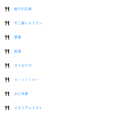
餃子の王将
不二家レストラン
夢庵
藍屋
サイゼリヤ
ｓｉｚｚｌｅｒ
かに本家
イタリアントマト