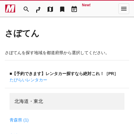
New!
menu
search
map
bookmark
event_note
さぼてん
さぼてんを探す地域を都道府県から選択してください。
■【予約できます】レンタカー探すなら絶対これ！［PR］
たびらいレンタカー
北海道・東北
青森県 (1)