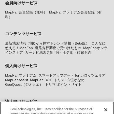
会員向けサービス
MapFan会員登録（無料）
MapFanプレミアム会員登録（有
料）
コンテンツサービス
最新地図情報
地図から探すトレンド情報（Beta版）
こんなに
使える！MapFan
道路走行調査で見つけたもの
MapFanオンラ
インストア
カーナビ地図更新
宿・ホテル・旅館予約
個人向けサービス
MapFanプレミアム
スマートアップデート for カロッツェリア
MapFanAssist
MapFan BOT
トリマ
方位かなめ
GeoQuest（ジオクエ）
トリマ ポイントサイト
法人向けサービス
GeoTechnologies, Inc. uses cookies for the purposes of
法人向け地図・位置情報サービス
WEBサイト・システム向け地
improving the convenience and quality of our site and for