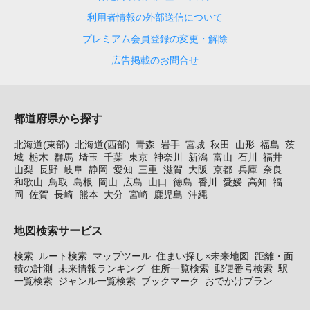
利用者情報の外部送信について
プレミアム会員登録の変更・解除
広告掲載のお問合せ
都道府県から探す
北海道(東部)
北海道(西部)
青森
岩手
宮城
秋田
山形
福島
茨
城
栃木
群馬
埼玉
千葉
東京
神奈川
新潟
富山
石川
福井
山梨
長野
岐阜
静岡
愛知
三重
滋賀
大阪
京都
兵庫
奈良
和歌山
鳥取
島根
岡山
広島
山口
徳島
香川
愛媛
高知
福
岡
佐賀
長崎
熊本
大分
宮崎
鹿児島
沖縄
地図検索サービス
検索
ルート検索
マップツール
住まい探し×未来地図
距離・面
積の計測
未来情報ランキング
住所一覧検索
郵便番号検索
駅
一覧検索
ジャンル一覧検索
ブックマーク
おでかけプラン