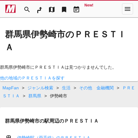
New!
menu
search
map
bookmark
event_note
群馬県伊勢崎市のＰＲＥＳＴＩ
Ａ
群馬県伊勢崎市にＰＲＥＳＴＩＡは見つかりませんでした。
他の地域のＰＲＥＳＴＩＡを探す
MapFan
>
ジャンル検索
>
生活
>
その他 金融機関
>
ＰＲＥ
ＳＴＩＡ
>
群馬県
>
伊勢崎市
群馬県伊勢崎市の駅周辺のＰＲＥＳＴＩＡ
伊勢崎駅（両毛線）のＰＲＥＳＴＩＡ