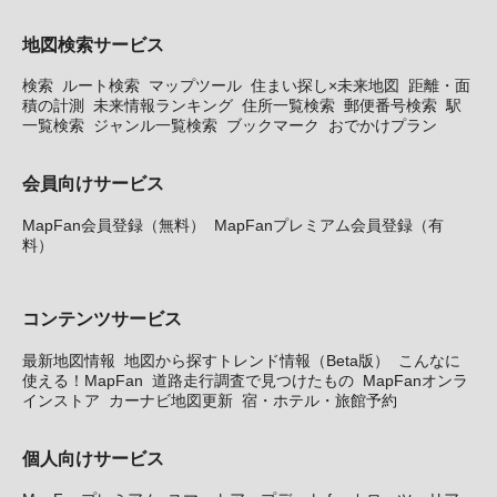
地図検索サービス
検索
ルート検索
マップツール
住まい探し×未来地図
距離・面
積の計測
未来情報ランキング
住所一覧検索
郵便番号検索
駅
一覧検索
ジャンル一覧検索
ブックマーク
おでかけプラン
会員向けサービス
MapFan会員登録（無料）
MapFanプレミアム会員登録（有
料）
コンテンツサービス
最新地図情報
地図から探すトレンド情報（Beta版）
こんなに
使える！MapFan
道路走行調査で見つけたもの
MapFanオンラ
インストア
カーナビ地図更新
宿・ホテル・旅館予約
個人向けサービス