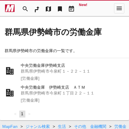
New!
menu
search
map
bookmark
event_note
群馬県伊勢崎市の労働金庫
群馬県伊勢崎市の労働金庫の一覧です。
中央労働金庫伊勢崎支店
群馬県伊勢崎市今泉町１－２２－１１
[労働金庫]
中央労働金庫 伊勢崎支店 ＡＴＭ
群馬県伊勢崎市今泉町１丁目２２－１１
[労働金庫]
page
You're
1
page
on
page
MapFan
>
ジャンル検索
>
生活
>
その他 金融機関
>
労働金