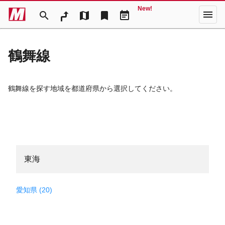
New!
menu
search
map
bookmark
event_note
鶴舞線
鶴舞線を探す地域を都道府県から選択してください。
東海
愛知県 (20)