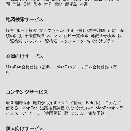
岡
佐賀
長崎
熊本
大分
宮崎
鹿児島
沖縄
地図検索サービス
検索
ルート検索
マップツール
住まい探し×未来地図
距離・面
積の計測
未来情報ランキング
住所一覧検索
郵便番号検索
駅
一覧検索
ジャンル一覧検索
ブックマーク
おでかけプラン
会員向けサービス
MapFan会員登録（無料）
MapFanプレミアム会員登録（有
料）
コンテンツサービス
最新地図情報
地図から探すトレンド情報（Beta版）
こんなに
使える！MapFan
道路走行調査で見つけたもの
MapFanオンラ
インストア
カーナビ地図更新
宿・ホテル・旅館予約
個人向けサービス