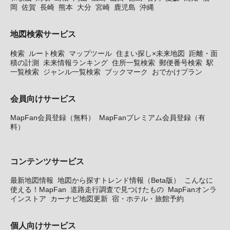
岡
佐賀
長崎
熊本
大分
宮崎
鹿児島
沖縄
地図検索サービス
検索
ルート検索
マップツール
住まい探し×未来地図
距離・面
積の計測
未来情報ランキング
住所一覧検索
郵便番号検索
駅
一覧検索
ジャンル一覧検索
ブックマーク
おでかけプラン
会員向けサービス
MapFan会員登録（無料）
MapFanプレミアム会員登録（有
料）
コンテンツサービス
最新地図情報
地図から探すトレンド情報（Beta版）
こんなに
使える！MapFan
道路走行調査で見つけたもの
MapFanオンラ
インストア
カーナビ地図更新
宿・ホテル・旅館予約
個人向けサービス