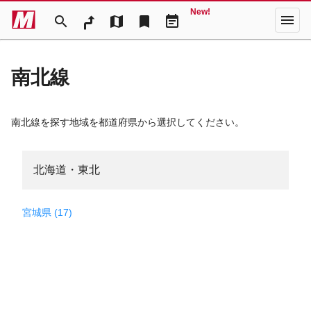
New!
menu
search
map
bookmark
event_note
南北線
南北線を探す地域を都道府県から選択してください。
北海道・東北
宮城県 (17)