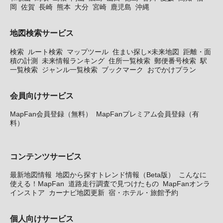
岡
佐賀
長崎
熊本
大分
宮崎
鹿児島
沖縄
地図検索サービス
検索
ルート検索
マップツール
住まい探し×未来地図
距離・面
積の計測
未来情報ランキング
住所一覧検索
郵便番号検索
駅
一覧検索
ジャンル一覧検索
ブックマーク
おでかけプラン
会員向けサービス
MapFan会員登録（無料）
MapFanプレミアム会員登録（有
料）
コンテンツサービス
最新地図情報
地図から探すトレンド情報（Beta版）
こんなに
使える！MapFan
道路走行調査で見つけたもの
MapFanオンラ
インストア
カーナビ地図更新
宿・ホテル・旅館予約
個人向けサービス