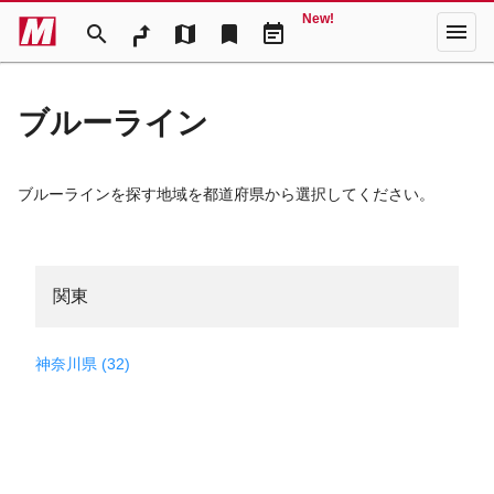
New!
menu
search
map
bookmark
event_note
ブルーライン
ブルーラインを探す地域を都道府県から選択してください。
関東
神奈川県 (32)