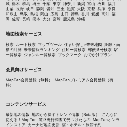
城
栃木
群馬
埼玉
千葉
東京
神奈川
新潟
富山
石川
福井
山梨
長野
岐阜
静岡
愛知
三重
滋賀
大阪
京都
兵庫
奈良
和歌山
鳥取
島根
岡山
広島
山口
徳島
香川
愛媛
高知
福
岡
佐賀
長崎
熊本
大分
宮崎
鹿児島
沖縄
地図検索サービス
検索
ルート検索
マップツール
住まい探し×未来地図
距離・面
積の計測
未来情報ランキング
住所一覧検索
郵便番号検索
駅
一覧検索
ジャンル一覧検索
ブックマーク
おでかけプラン
会員向けサービス
MapFan会員登録（無料）
MapFanプレミアム会員登録（有
料）
コンテンツサービス
最新地図情報
地図から探すトレンド情報（Beta版）
こんなに
使える！MapFan
道路走行調査で見つけたもの
MapFanオンラ
インストア
カーナビ地図更新
宿・ホテル・旅館予約