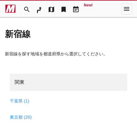
New!
menu
search
map
bookmark
event_note
新宿線
新宿線を探す地域を都道府県から選択してください。
関東
千葉県 (1)
東京都 (20)