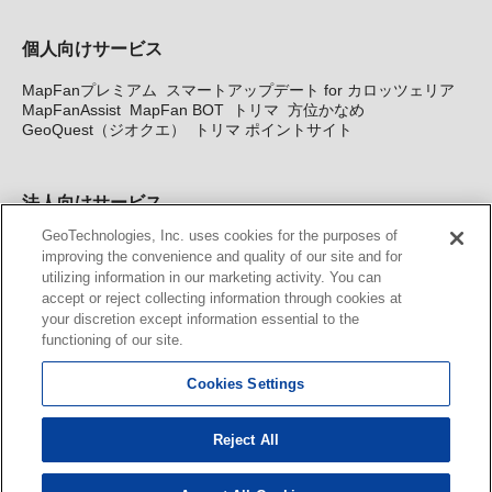
個人向けサービス
MapFanプレミアム
スマートアップデート for カロッツェリア
MapFanAssist
MapFan BOT
トリマ
方位かなめ
GeoQuest（ジオクエ）
トリマ ポイントサイト
法人向けサービス
GeoTechnologies, Inc. uses cookies for the purposes of
法人向け地図・位置情報サービス
WEBサイト・システム向け地
improving the convenience and quality of our site and for
図API
Windows PC向け地図開発キット
MapFan DB
住所確認
utilizing information in our marketing activity. You can
サービス
MAP WORLD+
トリマ広告
Geo-Research
スグロ
accept or reject collecting information through cookies at
ジ
your discretion except information essential to the
functioning of our site.
カーナビ地図更新サービス
Cookies Settings
MapFan スマートメンバーズ
カロッツェリア地図割プラス
KENWOOD MapFan Club
Reject All