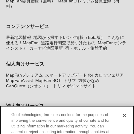
MapFan会員登録（無料）
MapFanプレミアム会員登録（有
料）
コンテンツサービス
最新地図情報
地図から探すトレンド情報（Beta版）
こんなに
使える！MapFan
道路走行調査で見つけたもの
MapFanオンラ
インストア
カーナビ地図更新
宿・ホテル・旅館予約
個人向けサービス
MapFanプレミアム
スマートアップデート for カロッツェリア
MapFanAssist
MapFan BOT
トリマ
方位かなめ
GeoQuest（ジオクエ）
トリマ ポイントサイト
法人向けサービス
GeoTechnologies, Inc. uses cookies for the purposes of
法人向け地図・位置情報サービス
WEBサイト・システム向け地
improving the convenience and quality of our site and for
図API
Windows PC向け地図開発キット
MapFan DB
住所確認
utilizing information in our marketing activity. You can
サービス
MAP WORLD+
トリマ広告
Geo-Research
スグロ
accept or reject collecting information through cookies at
ジ