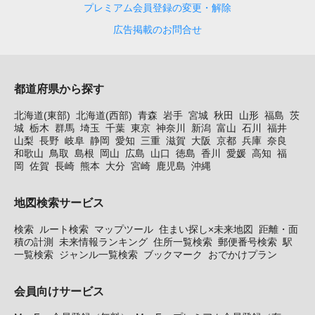
プレミアム会員登録の変更・解除
広告掲載のお問合せ
都道府県から探す
北海道(東部)
北海道(西部)
青森
岩手
宮城
秋田
山形
福島
茨
城
栃木
群馬
埼玉
千葉
東京
神奈川
新潟
富山
石川
福井
山梨
長野
岐阜
静岡
愛知
三重
滋賀
大阪
京都
兵庫
奈良
和歌山
鳥取
島根
岡山
広島
山口
徳島
香川
愛媛
高知
福
岡
佐賀
長崎
熊本
大分
宮崎
鹿児島
沖縄
地図検索サービス
検索
ルート検索
マップツール
住まい探し×未来地図
距離・面
積の計測
未来情報ランキング
住所一覧検索
郵便番号検索
駅
一覧検索
ジャンル一覧検索
ブックマーク
おでかけプラン
会員向けサービス