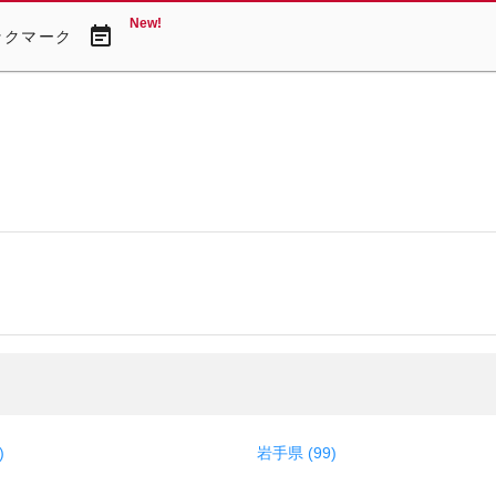
New!
event_note
ックマーク
)
岩手県 (99)