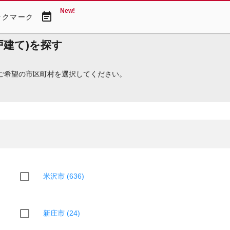
New!
event_note
ックマーク
建て)を探す
。ご希望の市区町村を選択してください。
米沢市 (636)
新庄市 (24)