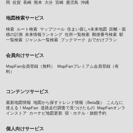
岡
佐賀
長崎
熊本
大分
宮崎
鹿児島
沖縄
地図検索サービス
検索
ルート検索
マップツール
住まい探し×未来地図
距離・面
積の計測
未来情報ランキング
住所一覧検索
郵便番号検索
駅
一覧検索
ジャンル一覧検索
ブックマーク
おでかけプラン
会員向けサービス
MapFan会員登録（無料）
MapFanプレミアム会員登録（有
料）
コンテンツサービス
最新地図情報
地図から探すトレンド情報（Beta版）
こんなに
使える！MapFan
道路走行調査で見つけたもの
MapFanオンラ
インストア
カーナビ地図更新
宿・ホテル・旅館予約
個人向けサービス