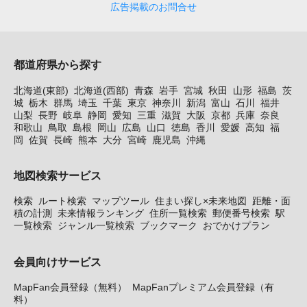
広告掲載のお問合せ
都道府県から探す
北海道(東部)
北海道(西部)
青森
岩手
宮城
秋田
山形
福島
茨
城
栃木
群馬
埼玉
千葉
東京
神奈川
新潟
富山
石川
福井
山梨
長野
岐阜
静岡
愛知
三重
滋賀
大阪
京都
兵庫
奈良
和歌山
鳥取
島根
岡山
広島
山口
徳島
香川
愛媛
高知
福
岡
佐賀
長崎
熊本
大分
宮崎
鹿児島
沖縄
地図検索サービス
検索
ルート検索
マップツール
住まい探し×未来地図
距離・面
積の計測
未来情報ランキング
住所一覧検索
郵便番号検索
駅
一覧検索
ジャンル一覧検索
ブックマーク
おでかけプラン
会員向けサービス
MapFan会員登録（無料）
MapFanプレミアム会員登録（有
料）