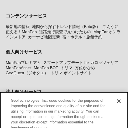
コンテンツサービス
最新地図情報
地図から探すトレンド情報（Beta版）
こんなに
使える！MapFan
道路走行調査で見つけたもの
MapFanオンラ
インストア
カーナビ地図更新
宿・ホテル・旅館予約
個人向けサービス
MapFanプレミアム
スマートアップデート for カロッツェリア
MapFanAssist
MapFan BOT
トリマ
方位かなめ
GeoQuest（ジオクエ）
トリマ ポイントサイト
法人向けサービス
GeoTechnologies, Inc. uses cookies for the purposes of
法人向け地図・位置情報サービス
WEBサイト・システム向け地
improving the convenience and quality of our site and for
図API
Windows PC向け地図開発キット
MapFan DB
住所確認
utilizing information in our marketing activity. You can
サービス
MAP WORLD+
トリマ広告
Geo-Research
スグロ
accept or reject collecting information through cookies at
ジ
your discretion except information essential to the
functioning of our site.