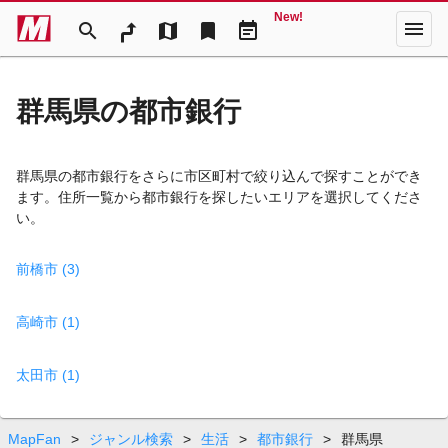
New!
menu
search
map
bookmark
event_note
群馬県の都市銀行
群馬県の都市銀行をさらに市区町村で絞り込んで探すことができ
ます。住所一覧から都市銀行を探したいエリアを選択してくださ
い。
前橋市 (3)
高崎市 (1)
太田市 (1)
MapFan
>
ジャンル検索
>
生活
>
都市銀行
>
群馬県