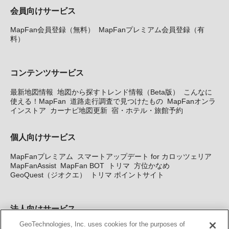
会員向けサービス
MapFan会員登録（無料）
MapFanプレミアム会員登録（有
料）
コンテンツサービス
最新地図情報
地図から探すトレンド情報（Beta版）
こんなに
使える！MapFan
道路走行調査で見つけたもの
MapFanオンラ
インストア
カーナビ地図更新
宿・ホテル・旅館予約
個人向けサービス
MapFanプレミアム
スマートアップデート for カロッツェリア
MapFanAssist
MapFan BOT
トリマ
方位かなめ
GeoQuest（ジオクエ）
トリマ ポイントサイト
法人向けサービス
GeoTechnologies, Inc. uses cookies for the purposes of
法人向け地図・位置情報サービス
WEBサイト・システム向け地