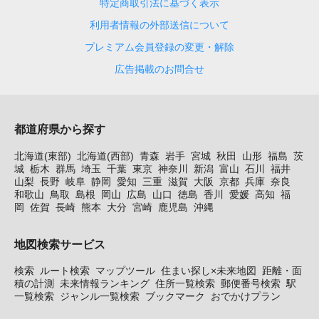
特定商取引法に基づく表示
利用者情報の外部送信について
プレミアム会員登録の変更・解除
広告掲載のお問合せ
都道府県から探す
北海道(東部)
北海道(西部)
青森
岩手
宮城
秋田
山形
福島
茨
城
栃木
群馬
埼玉
千葉
東京
神奈川
新潟
富山
石川
福井
山梨
長野
岐阜
静岡
愛知
三重
滋賀
大阪
京都
兵庫
奈良
和歌山
鳥取
島根
岡山
広島
山口
徳島
香川
愛媛
高知
福
岡
佐賀
長崎
熊本
大分
宮崎
鹿児島
沖縄
地図検索サービス
検索
ルート検索
マップツール
住まい探し×未来地図
距離・面
積の計測
未来情報ランキング
住所一覧検索
郵便番号検索
駅
一覧検索
ジャンル一覧検索
ブックマーク
おでかけプラン