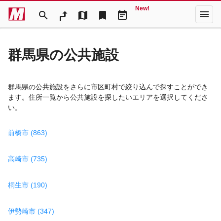
New!
menu
search
map
bookmark
event_note
群馬県の公共施設
群馬県の公共施設をさらに市区町村で絞り込んで探すことができ
ます。住所一覧から公共施設を探したいエリアを選択してくださ
い。
前橋市 (863)
高崎市 (735)
桐生市 (190)
伊勢崎市 (347)