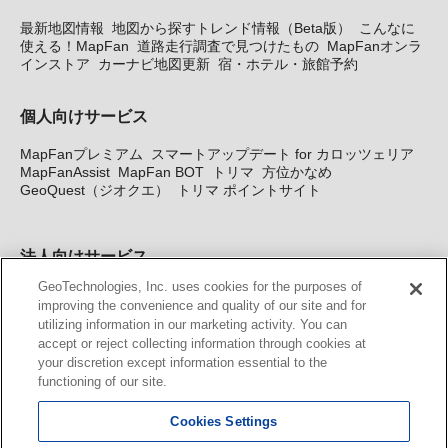
最新地図情報
地図から探すトレンド情報（Beta版）
こんなに
使える！MapFan
道路走行調査で見つけたもの
MapFanオンラ
インストア
カーナビ地図更新
宿・ホテル・旅館予約
個人向けサービス
MapFanプレミアム
スマートアップデート for カロッツェリア
MapFanAssist
MapFan BOT
トリマ
方位かなめ
GeoQuest（ジオクエ）
トリマ ポイントサイト
法人向けサービス
GeoTechnologies, Inc. uses cookies for the purposes of
法人向け地図・位置情報サービス
WEBサイト・システム向け地
improving the convenience and quality of our site and for
図API
Windows PC向け地図開発キット
MapFan DB
住所確認
utilizing information in our marketing activity. You can
サービス
MAP WORLD+
トリマ広告
Geo-Research
スグロ
accept or reject collecting information through cookies at
ジ
your discretion except information essential to the
functioning of our site.
カーナビ地図更新サービス
Cookies Settings
MapFan スマートメンバーズ
カロッツェリア地図割プラス