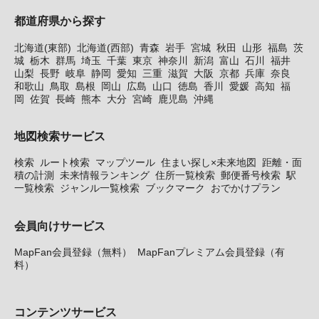
都道府県から探す
北海道(東部)
北海道(西部)
青森
岩手
宮城
秋田
山形
福島
茨
城
栃木
群馬
埼玉
千葉
東京
神奈川
新潟
富山
石川
福井
山梨
長野
岐阜
静岡
愛知
三重
滋賀
大阪
京都
兵庫
奈良
和歌山
鳥取
島根
岡山
広島
山口
徳島
香川
愛媛
高知
福
岡
佐賀
長崎
熊本
大分
宮崎
鹿児島
沖縄
地図検索サービス
検索
ルート検索
マップツール
住まい探し×未来地図
距離・面
積の計測
未来情報ランキング
住所一覧検索
郵便番号検索
駅
一覧検索
ジャンル一覧検索
ブックマーク
おでかけプラン
会員向けサービス
MapFan会員登録（無料）
MapFanプレミアム会員登録（有
料）
コンテンツサービス