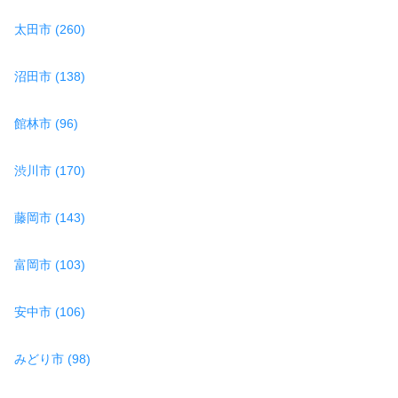
太田市 (260)
沼田市 (138)
館林市 (96)
渋川市 (170)
藤岡市 (143)
富岡市 (103)
安中市 (106)
みどり市 (98)