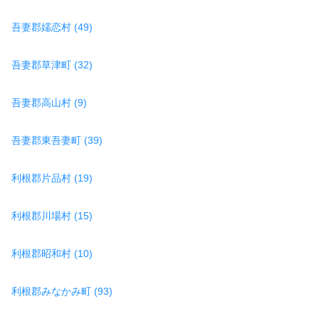
吾妻郡嬬恋村 (49)
吾妻郡草津町 (32)
吾妻郡高山村 (9)
吾妻郡東吾妻町 (39)
利根郡片品村 (19)
利根郡川場村 (15)
利根郡昭和村 (10)
利根郡みなかみ町 (93)