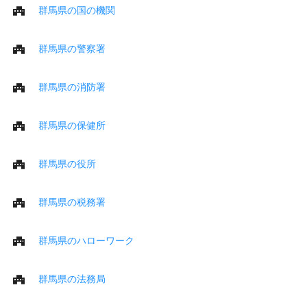
群馬県の国の機関
群馬県の警察署
群馬県の消防署
群馬県の保健所
群馬県の役所
群馬県の税務署
群馬県のハローワーク
群馬県の法務局