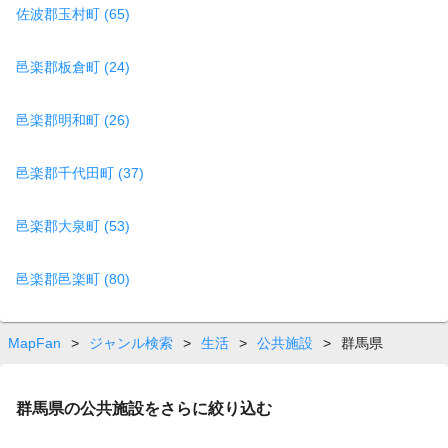
佐波郡玉村町 (65)
邑楽郡板倉町 (24)
邑楽郡明和町 (26)
邑楽郡千代田町 (37)
邑楽郡大泉町 (53)
邑楽郡邑楽町 (80)
MapFan
>
ジャンル検索
>
生活
>
公共施設
>
群馬県
群馬県の公共施設をさらに絞り込む