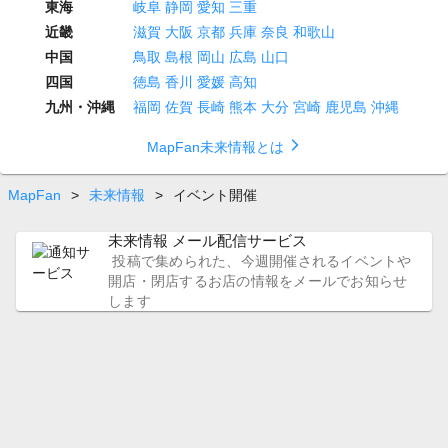
東海
岐阜
静岡
愛知
三重
近畿
滋賀
大阪
京都
兵庫
奈良
和歌山
中国
鳥取
島根
岡山
広島
山口
四国
徳島
香川
愛媛
高知
九州・沖縄
福岡
佐賀
長崎
熊本
大分
宮崎
鹿児島
沖縄
arrow_forward_ios
MapFan未来情報とは
MapFan
>
未来情報
>
イベント開催
未来情報 メール配信サービス
投稿で集められた、今週開催されるイベントや
開店・閉店するお店の情報をメールでお知らせ
します