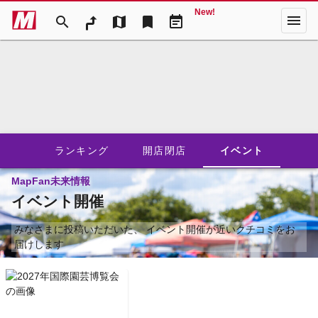
New!
menu
search
map
bookmark
event_note
ランキング
開店閉店
イベント
MapFan未来情報
イベント開催
みなさまに投稿いただいた、
イベント開催が近いクチコミをお
届けします