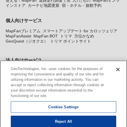
使える！MapFan
道路走行調査で見つけたもの
MapFanオンラ
インストア
カーナビ地図更新
宿・ホテル・旅館予約
個人向けサービス
MapFanプレミアム
スマートアップデート for カロッツェリア
MapFanAssist
MapFan BOT
トリマ
方位かなめ
GeoQuest（ジオクエ）
トリマ ポイントサイト
法人向けサービス
GeoTechnologies, Inc. uses cookies for the purposes of
法人向け地図・位置情報サービス
WEBサイト・システム向け地
improving the convenience and quality of our site and for
図API
Windows PC向け地図開発キット
MapFan DB
住所確認
utilizing information in our marketing activity. You can
サービス
MAP WORLD+
トリマ広告
Geo-Research
スグロ
accept or reject collecting information through cookies at
ジ
your discretion except information essential to the
functioning of our site.
カーナビ地図更新サービス
Cookies Settings
MapFan スマートメンバーズ
カロッツェリア地図割プラス
KENWOOD MapFan Club
Reject All