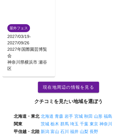
屋外フェス
2027/03/19
-
2027/09/26
2027年国際園芸博覧
会
神奈川県横浜市 瀬谷
区
現在地周辺の情報を見る
クチコミを見たい地域を選ぼう
北海道・東北
北海道
青森
岩手
宮城
秋田
山形
福島
関東
茨城
栃木
群馬
埼玉
千葉
東京
神奈川
甲信越・北陸
新潟
富山
石川
福井
山梨
長野