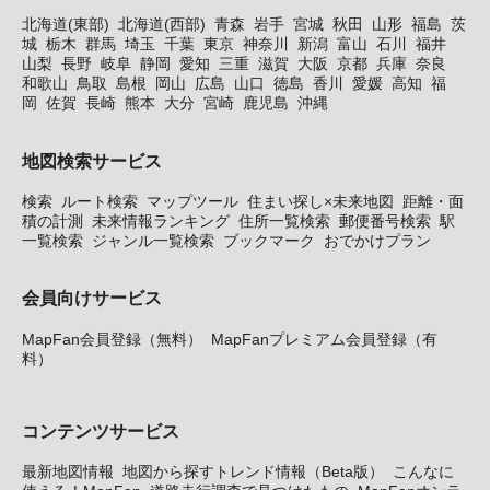
北海道(東部)
北海道(西部)
青森
岩手
宮城
秋田
山形
福島
茨
城
栃木
群馬
埼玉
千葉
東京
神奈川
新潟
富山
石川
福井
山梨
長野
岐阜
静岡
愛知
三重
滋賀
大阪
京都
兵庫
奈良
和歌山
鳥取
島根
岡山
広島
山口
徳島
香川
愛媛
高知
福
岡
佐賀
長崎
熊本
大分
宮崎
鹿児島
沖縄
地図検索サービス
検索
ルート検索
マップツール
住まい探し×未来地図
距離・面
積の計測
未来情報ランキング
住所一覧検索
郵便番号検索
駅
一覧検索
ジャンル一覧検索
ブックマーク
おでかけプラン
会員向けサービス
MapFan会員登録（無料）
MapFanプレミアム会員登録（有
料）
コンテンツサービス
最新地図情報
地図から探すトレンド情報（Beta版）
こんなに