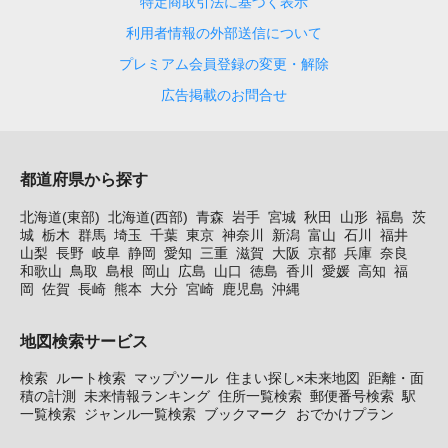
特定商取引法に基づく表示
利用者情報の外部送信について
プレミアム会員登録の変更・解除
広告掲載のお問合せ
都道府県から探す
北海道(東部)
北海道(西部)
青森
岩手
宮城
秋田
山形
福島
茨
城
栃木
群馬
埼玉
千葉
東京
神奈川
新潟
富山
石川
福井
山梨
長野
岐阜
静岡
愛知
三重
滋賀
大阪
京都
兵庫
奈良
和歌山
鳥取
島根
岡山
広島
山口
徳島
香川
愛媛
高知
福
岡
佐賀
長崎
熊本
大分
宮崎
鹿児島
沖縄
地図検索サービス
検索
ルート検索
マップツール
住まい探し×未来地図
距離・面
積の計測
未来情報ランキング
住所一覧検索
郵便番号検索
駅
一覧検索
ジャンル一覧検索
ブックマーク
おでかけプラン