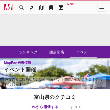
New!
menu
search
map
bookmark
event_note
ランキング
開店閉店
イベント
MapFan未来情報
イベント開催
みなさまに投稿いただいた、
イベント開催が近いクチコミをお
届けします
富山県のクチコミ
これから開催する
すべて