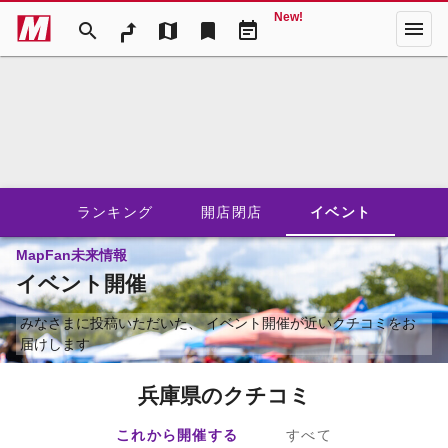
New!
menu
search
map
bookmark
event_note
ランキング
開店閉店
イベント
MapFan未来情報
イベント開催
みなさまに投稿いただいた、
イベント開催が近いクチコミをお
届けします
兵庫県のクチコミ
これから開催する
すべて