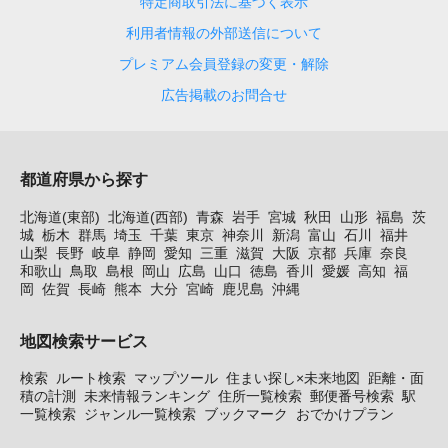
特定商取引法に基づく表示
利用者情報の外部送信について
プレミアム会員登録の変更・解除
広告掲載のお問合せ
都道府県から探す
北海道(東部)
北海道(西部)
青森
岩手
宮城
秋田
山形
福島
茨
城
栃木
群馬
埼玉
千葉
東京
神奈川
新潟
富山
石川
福井
山梨
長野
岐阜
静岡
愛知
三重
滋賀
大阪
京都
兵庫
奈良
和歌山
鳥取
島根
岡山
広島
山口
徳島
香川
愛媛
高知
福
岡
佐賀
長崎
熊本
大分
宮崎
鹿児島
沖縄
地図検索サービス
検索
ルート検索
マップツール
住まい探し×未来地図
距離・面
積の計測
未来情報ランキング
住所一覧検索
郵便番号検索
駅
一覧検索
ジャンル一覧検索
ブックマーク
おでかけプラン