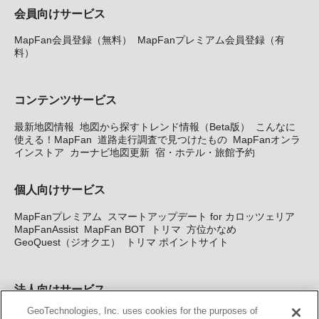
会員向けサービス
MapFan会員登録（無料）
MapFanプレミアム会員登録（有
料）
コンテンツサービス
最新地図情報
地図から探すトレンド情報（Beta版）
こんなに
使える！MapFan
道路走行調査で見つけたもの
MapFanオンラ
インストア
カーナビ地図更新
宿・ホテル・旅館予約
個人向けサービス
MapFanプレミアム
スマートアップデート for カロッツェリア
MapFanAssist
MapFan BOT
トリマ
方位かなめ
GeoQuest（ジオクエ）
トリマ ポイントサイト
法人向けサービス
GeoTechnologies, Inc. uses cookies for the purposes of
法人向け地図・位置情報サービス
WEBサイト・システム向け地