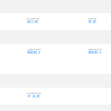
キンコウチョウ
クヌギバル
錦江町
柊原
シオサイチョウ２
シオサイチョウ３
潮彩町２
潮彩町３
チュウオウチョウ
中央町