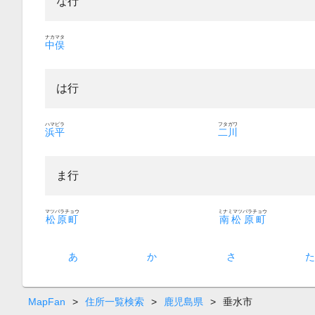
な行
ナカマタ
中俣
は行
ハマビラ
フタガワ
浜平
二川
ま行
マツバラチョウ
ミナミマツバラチョウ
松原町
南松原町
あ
か
さ
MapFan
>
住所一覧検索
>
鹿児島県
>
垂水市