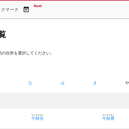
New!
event_note
ックマーク
覧
的の住所を選択してください。
た
な
は
ま
ウシネサカイ
ウシネフモト
牛根境
牛根麓