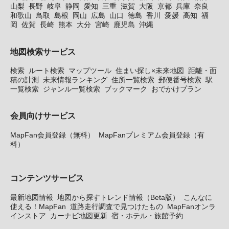
山梨
長野
岐阜
静岡
愛知
三重
滋賀
大阪
京都
兵庫
奈良
和歌山
鳥取
島根
岡山
広島
山口
徳島
香川
愛媛
高知
福
岡
佐賀
長崎
熊本
大分
宮崎
鹿児島
沖縄
地図検索サービス
検索
ルート検索
マップツール
住まい探し×未来地図
距離・面
積の計測
未来情報ランキング
住所一覧検索
郵便番号検索
駅
一覧検索
ジャンル一覧検索
ブックマーク
おでかけプラン
会員向けサービス
MapFan会員登録（無料）
MapFanプレミアム会員登録（有
料）
コンテンツサービス
最新地図情報
地図から探すトレンド情報（Beta版）
こんなに
使える！MapFan
道路走行調査で見つけたもの
MapFanオンラ
インストア
カーナビ地図更新
宿・ホテル・旅館予約