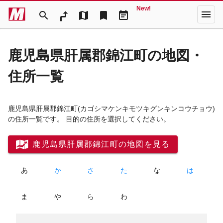
New!
menu
search
map
bookmark
event_note
鹿児島県肝属郡錦江町の地図・
住所一覧
鹿児島県肝属郡錦江町
(カゴシマケンキモツキグンキンコウチョウ)
の住所一覧です。 目的の住所を選択してください。
鹿児島県肝属郡錦江町の地図を見る
あ
か
さ
た
な
は
ま
や
ら
わ