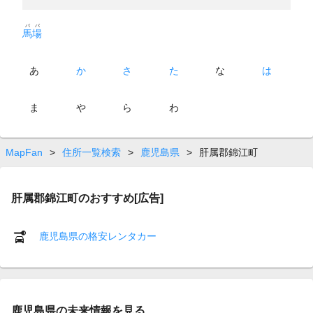
ババ
馬場
あ
か
さ
た
な
は
ま
や
ら
わ
MapFan
>
住所一覧検索
>
鹿児島県
>
肝属郡錦江町
肝属郡錦江町のおすすめ[広告]
鹿児島県の格安レンタカー
鹿児島県の未来情報を見る