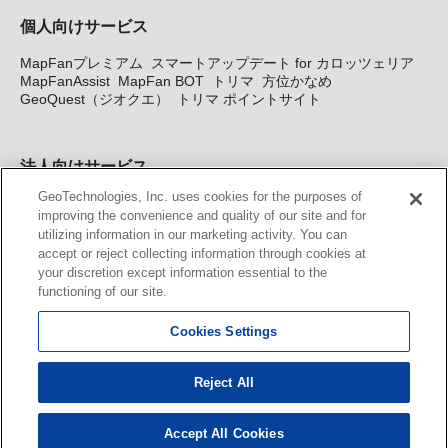
個人向けサービス
MapFanプレミアム
スマートアップデート for カロッツェリア
MapFanAssist
MapFan BOT
トリマ
方位かなめ
GeoQuest（ジオクエ）
トリマ ポイントサイト
法人向けサービス
GeoTechnologies, Inc. uses cookies for the purposes of
法人向け地図・位置情報サービス
WEBサイト・システム向け地
improving the convenience and quality of our site and for
図API
Windows PC向け地図開発キット
MapFan DB
住所確認
utilizing information in our marketing activity. You can
サービス
MAP WORLD+
トリマ広告
Geo-Research
スグロ
accept or reject collecting information through cookies at
ジ
your discretion except information essential to the
functioning of our site.
カーナビ地図更新サービス
Cookies Settings
MapFan スマートメンバーズ
カロッツェリア地図割プラス
KENWOOD MapFan Club
Reject All
Accept All Cookies
© GeoTechnologies, Inc.