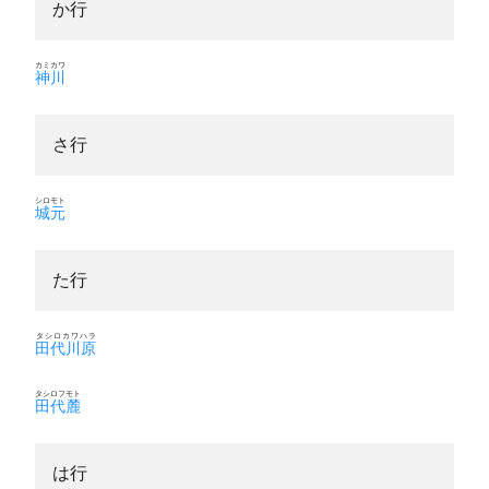
か行
カミカワ
神川
さ行
シロモト
城元
た行
タシロカワハラ
田代川原
タシロフモト
田代麓
は行