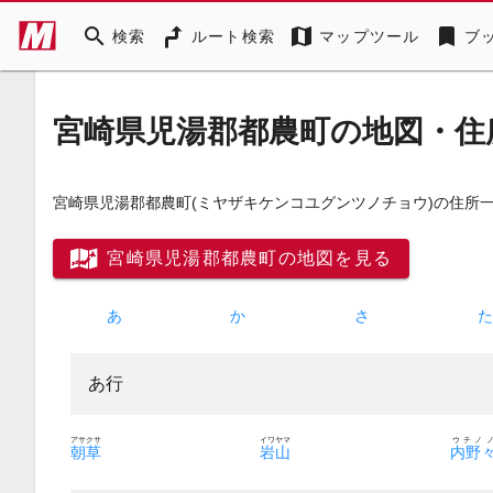
search
map
bookmark
検索
ルート検索
マップツール
ブ
宮崎県児湯郡都農町の地図・住
宮崎県児湯郡都農町
(ミヤザキケンコユグンツノチョウ)
の住所
宮崎県児湯郡都農町の地図を見る
あ
か
さ
あ行
アサクサ
イワヤマ
ウチノ
朝草
岩山
内野