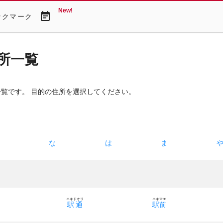
New!
event_note
ックマーク
所一覧
一覧です。 目的の住所を選択してください。
た
な
は
ま
ノ
エキドオリ
エキマエ
々
駅通
駅前