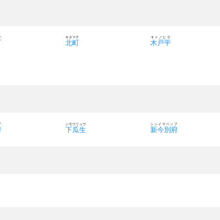
チ
キタマチ
キトノヒラ
町
北町
木戸平
プ
シモウリュウ
シンイマベップ
府
下瓜生
新今別府