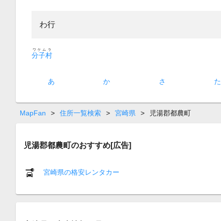
わ行
ワケムラ
分子村
あ
か
さ
MapFan
>
住所一覧検索
>
宮崎県
>
児湯郡都農町
児湯郡都農町のおすすめ[広告]
宮崎県の格安レンタカー