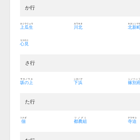
か行
カミウリュウ
カワキタ
キタシンマ
上瓜生
川北
北新
ココロミ
心見
さ行
サカノウエ
シタハマ
シノベッ
坂の上
下浜
篠別
た行
ツクダ
ツノグミ
テラサコ
佃
都農組
寺迫