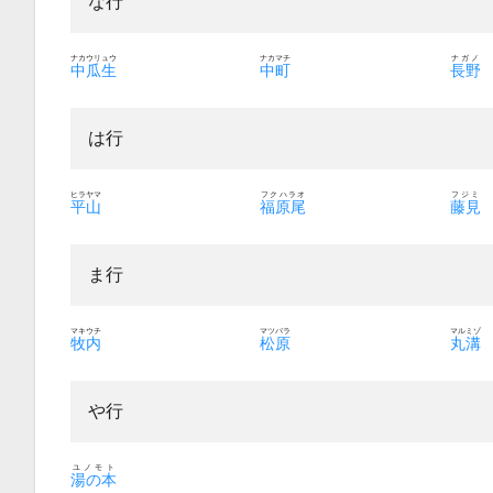
な行
ナカウリュウ
ナカマチ
ナガノ
中瓜生
中町
長野
は行
ヒラヤマ
フクハラオ
フジミ
平山
福原尾
藤見
ま行
マキウチ
マツバラ
マルミゾ
牧内
松原
丸溝
や行
ユノモト
湯の本