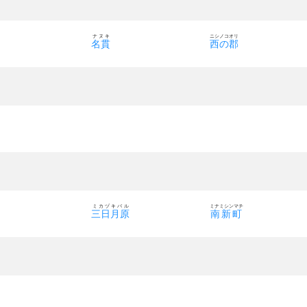
ナヌキ
ニシノコオリ
名貫
西の郡
ミカヅキバル
ミナミシンマチ
三日月原
南新町