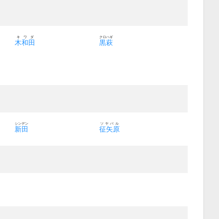
キワダ
クロハギ
木和田
黒萩
シンデン
ソヤバル
新田
征矢原